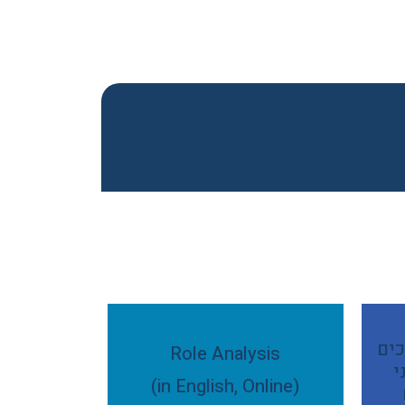
כים
Role Analysis
י
(in English, Online)