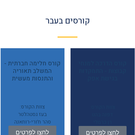
קורסים בעבר
קורס הדרכה למנחי
קורס חלימה חברתית -
קבוצות - התמקדות
המשלב תאוריה
בגישת אפק
והתנסות מעשית
צוות הקורס:
צוות הקורס:
בעז גסטהלטר
דפנה בהט
סהר ח’ורי-רוחאנה
רן כרמלי
לחצו לפרטים
לחצו לפרטים