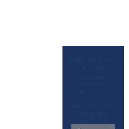
Behind the Scenes
of a GRC
Philosophy and
Considerations in
Directing a Conference
:Curators-Facilitators
Daphna Bahat
Leila Djemal