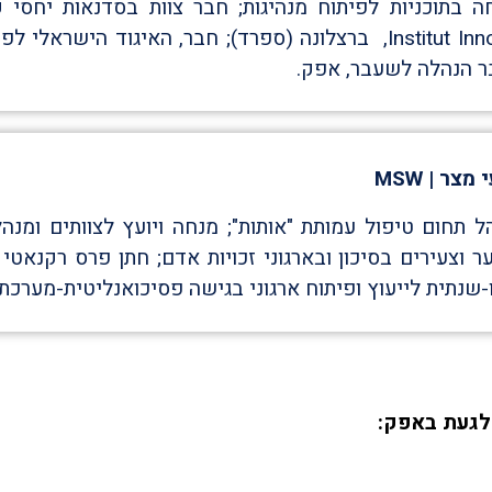
ה בתוכניות לפיתוח מנהיגות; חבר צוות בסדנאות יחסי ק
Institut Innova, ברצלונה (ספרד); חבר, האיגוד הישראל
ר הנהלה לשעבר, אפק.
 מצר | MSW
ל תחום טיפול עמותת "אותות"; מנחה ויועץ לצוותים ומנה
ער וצעירים בסיכון ובארגוני זכויות אדם; חתן פרס רקנאטי 
שנתית לייעוץ ופיתוח ארגוני בגישה פסיכואנליטית-מערכתית P.O.C.D.; חבר א
לגעת באפק: