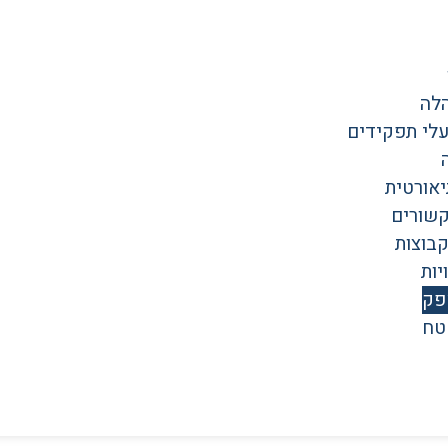
לה
עלי תפקידים
אורטית
קשורים
קבוצות
יות
פק
טח