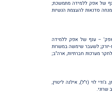
 ענף של אפק ללמידה מתמשכת;
 מנחה סדנאות להעצמת הנשיות
באפק' – ענף של אפק ללמידה
ניו-יורק; לשעבר שימשה במשרות
בתל-אביב, לונדון וניו-יורק; חברה במכון AKRI א.ק. רייס לחקר מערכות חברתיות, ארה"ב;
ג'ודי לוי (ז"ל), אילנה ליטוין,
 שרוני.