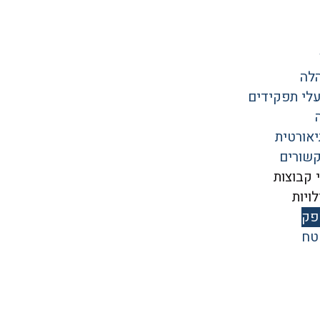
לה
עלי תפקידים
אורטית
קשורים
 קבוצות
ויות
פק
טח