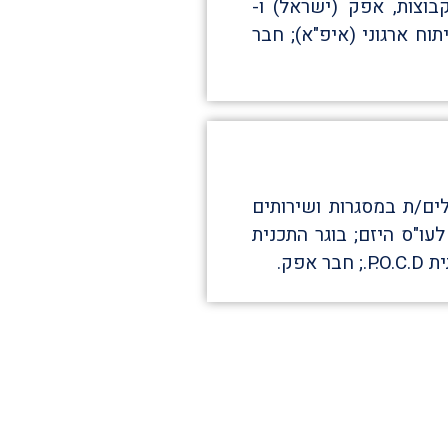
בוצות, אפק (ישראל) ו-
י לפיתוח ארגוני (איפ"א); חבר
לים/ת במסגרות ושירותים
לעו"ס היזם; בוגר התכנית
פק.