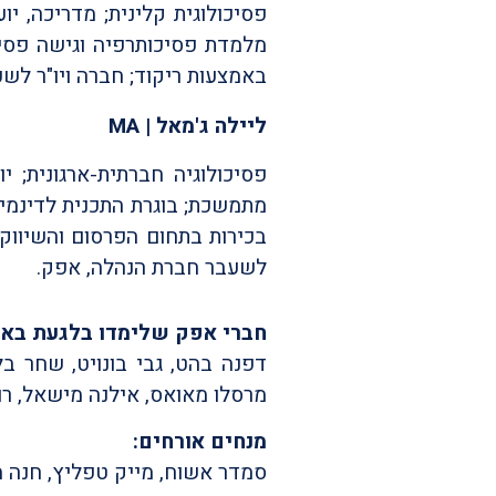
פסיכולוגית קלינית; מדריכה, 
מלמדת פסיכותרפיה וגישה פסיכ
באמצעות ריקוד; חברה ויו"ר לשע
ליילה ג'מאל | MA
פסיכולוגיה חברתית-ארגונית;
מתמשכת; בוגרת התכנית לדינמיקה
לשעבר חברת הנהלה, אפק.
חברי אפק שלימדו בלגעת באפ
דפנה בהט, גבי בונויט, שחר בלבן,
מרסלו מאואס, אילנה מישאל, רוע
מנחים אורחים:
סמדר אשוח,
מייק טפליץ,
חנה מ