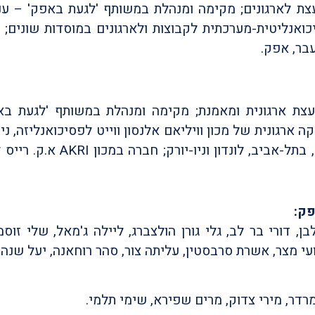
יועצת לארגונים; מקימה ומנהלת במשותף 'לגעת באפק' –
ואנליטית-מערכתית לקבוצות ולארגונים במוסדות שונים;
בר, אפק.
 יועצת ארגונית ומאמנת; מקימה ומנהלת במשותף 'לגעת 
 ארגונית של מכון וויליאם אלנסון ווייט לפסיכואנליזה, 
בכירות בתחום הפרסום והשיווק, 
ק:
 דורי בר לב, גלי גורן הולצברג, ליילה ג'מאל, שלי זוסמן, 
י מצר, אשרת סרבסטין, עליתה צור, סהר רוחאנה, יעל שנהב
רדר,
מירי צדוק,
מרים שפירא,
שימי תלמי.