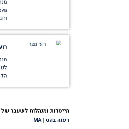
מנח
וחב
רועי
מנה
לנו
הדו-
מייסדות ומנהלות לשעבר של 
דפנה בהט | MA