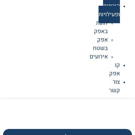
קורסים
ופעילויות
לגעת
באפק
אפק
בשטח
אירועים
קו
אפק
צור
קשר