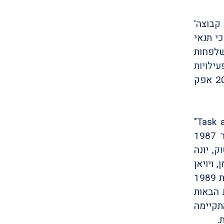
 פרט קבוצה'
כי תנאי
שלפחות
עילויות
מעבר לסדנת יחסי קבוצות הבינלאומית השנתית. בשנת 2003 אפק
"Task 
, התקיימה ב-20-15 בנובמבר 1987
וק
, יונה
 ויויאן
גולד, יגאל גינת, מרוין גלר, אוליה חלילי, רפאל מוזס ומני שר. בתחילת 1989
 הבאות
ם, חברי הקבוצה. מאז שנת 1989 בה התקיימה
.