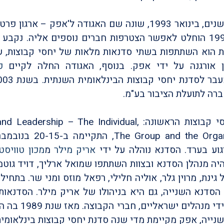
כעבור 3 שנים, בינואר 1993, שונה שם האגודה ל'אפק – ארגון
ובשנת 1994 הוחלט לאפשר הצטרפות חברים נוספים אליה. נקבע 
 הוא השתתפות בשתי סדנאות מלאות של יחסי קבוצות, 
 אורגנה על ידי אפק. בנוסף, האגודה החלה לקיים
פ
רה לתועלת הציבור בע"מ.
י קבוצות הראשונה:
and Leadership – The Individual,
The Group and the Organ
גוע בערד. הסדנא נוהלה על ידי
אריק מילר
מ
מכון טוויסט
יה מנהלן הסדנא ובצוות השתתפו שמואל ארליך, דויד גוטמן,
הסדנא השנייה, גם היא בניהולו של אריק מילר. הסדנאות
נוהלו על ידי מנהלים ישראליי
נייה, אפק מקיימת מדי שנה סדנת יחסי קבוצות בינלאומית