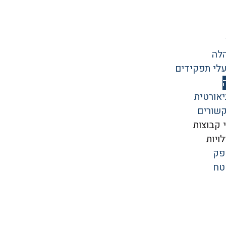
לה
עלי תפקידים
אורטית
קשורים
 קבוצות
ויות
פק
טח