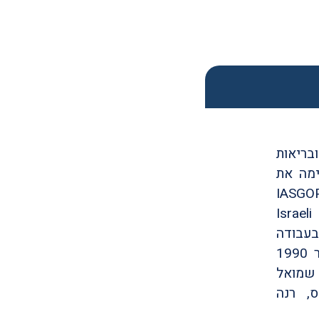
ובריאות
ימה את
IASGO
Israel
בעבודה
לקראת תכנון וביצוע סדנת יחסי קבוצות ראשונה בישראל. בינואר 1990
 שמואל
ס, רנה