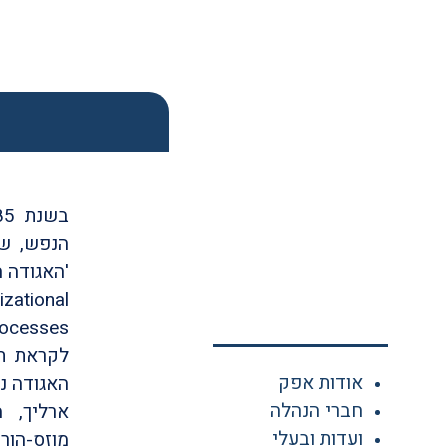
הנפש, שה
'האגודה ה
zational
ocesses
אודות אפק
האגודה נר
חברי הנהלה
ארליך, מ
ועדות ובעלי
מוזס-הורו