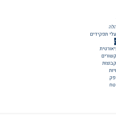
לה
עלי תפקידים
אורטית
קשורים
קבוצות
יות
פק
טח