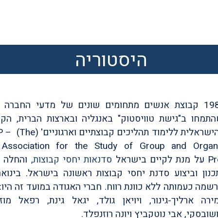
היסטוריה
בשנת 1985 קבוצת אנשים מתחומים שונים של מדעי החברה 
תמחו ב"גישת טוויסטוק" באנגליה ובארצות הברית, הק
ישראלית ללימוד תהליכים קבוצתיים וארגוניים' (
P – (The
i Association for the Study of Group and Organi
Pr
על מנת לקיים בישראל
סדנאות יחסי קבוצות
, והחלה 
שמה כעמותה ללא כוונת רווח. חברי האגודה במועד זה היו:
ירה ארליך-גינור, ויויאן גולד, יגאל גינת, רפאל מוז
שובסקי, אבי נוטקביץ ויונה רוזנפלד.