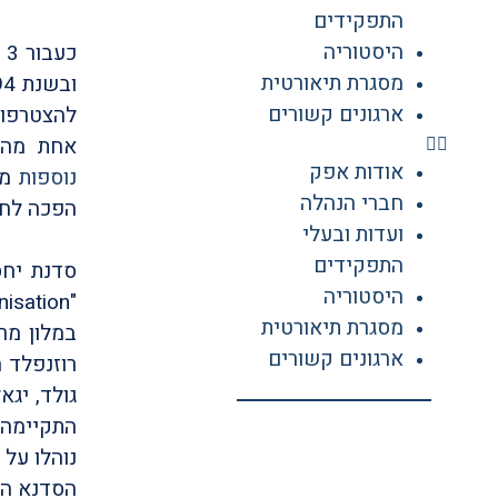
התפקידים
היסטוריה
מסגרת תיאורטית
ארגונים קשורים
להצטרפות
אחת מהן
אודות אפק
נוספות
חברי הנהלה
הפכה לחב
ועדות ובעלי
התפקידים
סדנת יחס
היסטוריה
isation"
מסגרת תיאורטית
במלון מר
ארגונים קשורים
רוזנפלד ה
התקיימה 
הסדנא הש