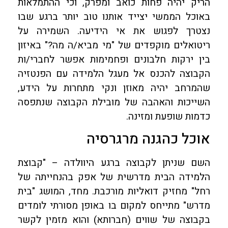
הריק יהיה פחות כואב ומפרק, וכי ההתמלאות
באוכל הממשי יצייד אותנו טוב יותר ברגע שבו
נצטרך לפגוש את אי הידיעה. השמירה על
ריטואלים מוקפדים של "מי מביא/ה מה?" באיזון
בין ירקות חלבונים ופחמימות אפשר לחברי/ות
הקבוצה להכנס אל מעגל הלמידה עם הפנטזיה
שהמרחב יהיה מאוזן ונקי מתחרות על הידע,
השייכות והאהבה של מובילת הקבוצה שנתפסה
כדמות שופעת ומזינה.
אוכל כהגנה מרגרסיה
השם שניתן לקבוצה ברגע היוולדה – "קבוצת
הלמידה הבית מדרשית של אפק בהנחייתה של
רחל" מחזיק דואליות מורכבת. מחד, המושג "בית
מדרש" מתייחס למקום בו באופן מסורתי לומדים
בקבוצה של שווים (חברותא) והוא מזמין לקשר