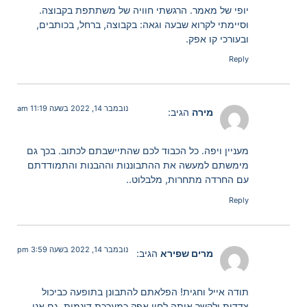
יופי של מאמר. הרגשתי חוויה של משתתפת בקבוצה.
וסיימתי לקרוא שבעה וגאה: בקבוצה, ברחל, בכותבים,
ובעורכי קו אפק.
Reply
נובמבר 14, 2022 בשעה 11:19 am
מירה
הגיב:
מעניין ויפה. כל הכבוד לכם שהתיישבתם לכתוב. בכך גם
מימשתם למעשה את ההתבוננות וההבנות והתמודדתם
עם החרדה מתחרות, מלבלוט..
Reply
נובמבר 14, 2022 בשעה 3:59 pm
מרים שפירא
הגיב:
תודה אייל וחגית! הפלאתם להתבונן בתופעה כביכול
צדדית ולקשר אותה לחיי אפק כמערכת דינמית. גם אני