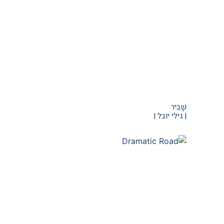
שָׁבִיר
| גילי יובל |