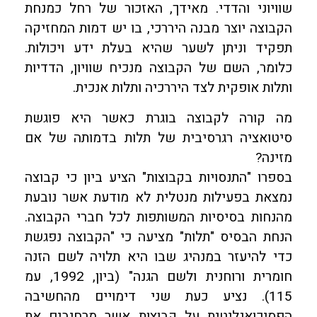
שוויוני והדדי. מאידך, האזכור של רחל כמנחת
הקבוצה יוצר מבנה היררכי, בו יש דמות המחזיקה
תפקיד וניתן לשער שהיא בעלת ידע ויכולות.
כלומר, השם של הקבוצה מנכיח שוויון, הדדיות
ותלות אופקית לצד היררכיה ותלות אנכית.
מה קורה לקבוצה בוגרת כאשר היא פוגשת
סיטואציה רגרסיבית של תלות בדמותה של אם
מזינה?
בספרו "התנסויות בקבוצות" הציע ביון כי קבוצה
נמצאת בפעילות מנטלית לא מודעת אשר נובעת
מהנחות בסיסיות המשותפות לכל חברי הקבוצה.
הנחת הבסיס "תלות" מציעה כי "הקבוצה נפגשת
כדי להיעזר במנהיג שבו היא תלויה לשם הזנה
חומרית ורוחנית ולשם הגנה" (ביון, 1992, עמ
115). נציע כעת שני דימויים מהחשיבה
הפסיכואנליטית על קבוצות אשר מרחיבים את