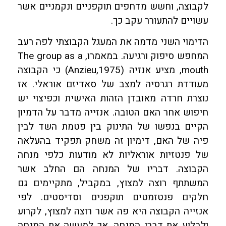
לקבוצה, וחשש מדחפים תוקפניים ונקמניים אשר
עשויים להתעורר עקב כך.
הדימוי השני מדמה את המעגל הקבוצתי לפה רעב
המחפש סיפוק ורגיעה. במאמרו, The group as a
mouth, מציע אנזיה (Anzieu,1975) כי הקבוצה
מעודדת רגרסיה למצב של סאדיזם אוראלי. אז
נוצרת חרדה מאובדן הזהות האישית וכפיצוי יש
חיפוש אחר האם הטובה. אנזייה מדבר על הדמיון
הקיים בנפשו של התינוק בין פטמת השד לבין
פיה של האם, דימיון זה משחק תפקיד בהעלאה
של פנטזיות אוראליות לא מודעות כלפי מנחה
הקבוצה. דבריו של המנחה הם החלב אשר
המשתתף רוצה למצוץ, במקביל, מתקיימים גם
חלקים פנטזמטים תוקפנים וסדיסטים. לפי
אנזייה הקבוצה היא פה אשר רוצה למצוץ, לקרוע
ולבלוע את דברי המנחה, אך למעשה את המנחה