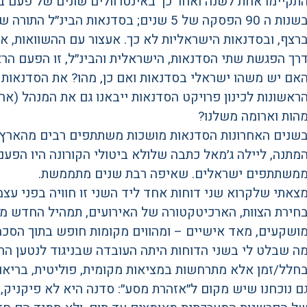
תקיימו אחת לשנה ואחר כך באינטרוולים שונים של פעם 
בשנות ה 90 הפסקה של 5 שנים; בסדנאות הב
רצף, ובסדנאות הישראליות לא כך. אעצור עם ההשוואות, א
רך הפגשת שתי הסדנאות, הישראלית והבינ״ל, זו הפעם 
אם יש משהו ישראלי בסדנאות ואם כן, מהו? את הסדנאות יי
הות וארומה משלנו?
שנים האחרונות הסדנאות מושכות משתתפים רבים מהארץ ו
מתנה, ליילה ג׳מאל כתבה שלולא ביטולי הקורונה היו הפע
משתתפים ישראלים. שאיפה רבת שנים מתממשת.
צאתי שלקרוא שני דוחות אחד ליד השני זו חוויה בפני עצ
חירת הצוות, הארכיטקטורה של האירועים, תמהיל החדש מול
ושקעים, מאד אישיים – ומהווים מקומות חופש בתוך הסכמ
ה שבלט לי בשני הדוחות היתה העובדה שבניגוד לנטען הרב
חלל/זמן אלא מתרחשות במציאות מקומית, פוליטית, בריאו
ם נוכחנו שיש מקום ל״אזהרת מסע״: סדנה היא לא פיקניק,