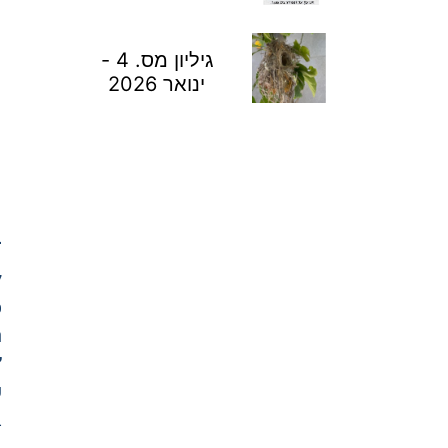
גיליון מס. 4 -
ינואר 2026
ב
ל
ס
ר
״
ע
ב