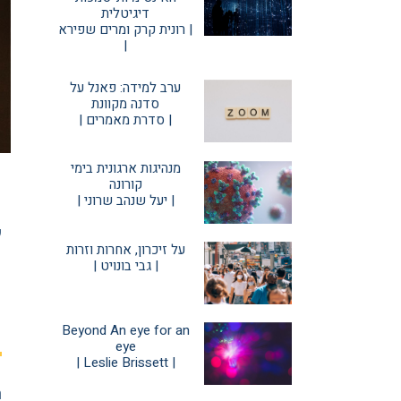
דיגיטלית
| רונית קרק ומרים שפירא
|
ערב למידה: פאנל על
סדנה מקוונת
| סדרת מאמרים |
מנהיגות ארגונית בימי
קורונה
| יעל שנהב שרוני |
״
על זיכרון, אחרות וזרות
| גבי בונויט |
ק
מ
Beyond An eye for an
eye
| Leslie Brissett |
ה