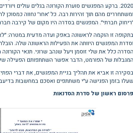
2020. ברקע המפגשים סוערת הקורונה בגלים עולים ויורדי
משתחררים מהם תוך זהירות רבה. כל ׳אחר׳ נחווה כמסוכן לה
ריחוק חברתי״. המפגשים בסדרה היו מקום של קירבה חברתי
תקופה זו הוקמה לראשונה באפק ועדה מדעית במטרה: ״לא
סדרת המפגשים היוותה את הפעילות הראשונה שלה. הובלת ה
סדרה כלל את שלי זוסמן ויעל שנהב שרוני. תנאי הקורונה 
מגבלות של הפורמט, הדבר אפשר השתתפותם הפעילה של 
סקירה זו אביא את תהליך בניית המפגשים, את דברי הפתי
עלו בזמן הפגישה ע״י משתתפים ואסכם במחשבות בדיעבד
רסום ראשון של
סדרת הסדנאות