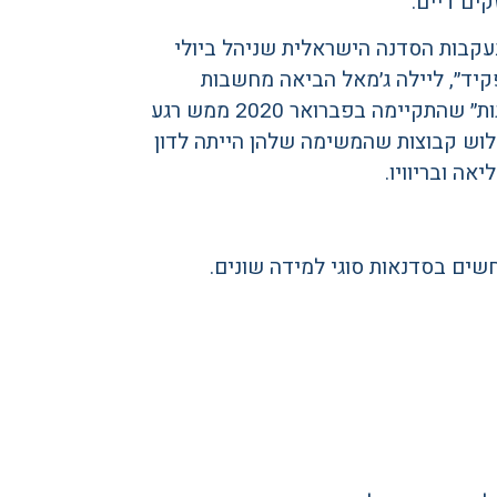
ים דיים.
עקבות הסדנה הישראלית שניהל ביולי
תפקיד״, ליילה ג׳מאל הביאה מחשבות
בעקבות הסדנה הבינ״ל: ״בין חוץ לפנים, לנווט סמכות ומנהיגות״ שהתקיימה בפברואר 2020 ממש רגע
לוש קבוצות שהמשימה שלהן הייתה לדון
ה ובריוויו.
שים בסדנאות סוגי למידה שונים.