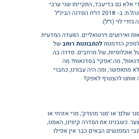
י אלא גם בדיעבד, התקיימו שני ערבי
אפק במתכונת ״ישיבת הנהלה פתוחה״ שהוקדשו לדוחות המנהל.ת: ב- 2018 דו״ח הסדנה הבינ״ל
ת ואירועים וירטואליים. הוועדה המדעית
לספק הזדמנות
להתבוננות רוחב
של
 אוכלוסיות, של מרחבים. סדרה בה
נאות״, מה ׳אפקי׳ בסדנאות? מה
א מתאפשר, ומה היה עבורנו, כחברי
 אותנו להצטרף לאפק?
ר שלם׳ או ׳סגר מהודק׳, מרי אזרחי או
ר. כשבנינו את הסדרה קיווינו, האמנו,
בי המפגשים הבאים כבר אין אפילו