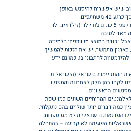
טוב שיש אפשרות להיפגש באופן
משתתפים.
הסדרה הזו מתכתבת, ואולי גם ממשיכה, את הסדרה שהובילו לפני 5 שנים ג׳ודי לוי (ז״ל) וייבדלו:
ה מאד לטובה.
אבל נקודת המוצא משותפת: הלמידה
, כארגון מתמשך, יש את הזכות להמשיך
הזדמנויות להתבונן בו, כמו גם ידע
ות המתקיימות בישראל (הישראלית
ינו לקחו בהן חלק לאחרונה והמפגש
פגשים הראשונים.
ת ישראליות. בנוסף לאלמנטים המהותיים השונים כמו שפת
ן כמה דברים יותר שוליים בהם נתקלתי.
לו הסדנאות הישראליות לא ממוספרות;
הישראליות הפעימה לא קבועה – בהתחלה