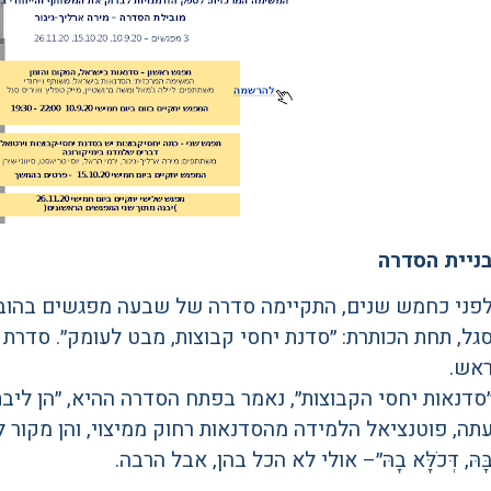
ניית הסדרה
פני כחמש שנים, התקיימה סדרה של שבעה מפגשים בהובלתן 
גל, תחת הכותרת: ״סדנת יחסי קבוצות, מבט לעומק״. סדרת
אש.
סדנאות יחסי הקבוצות״, נאמר בפתח הסדרה ההיא, ״הן ליבת 
תה, פוטנציאל הלמידה מהסדנאות רחוק ממיצוי, והן מקור לא אכז
ָּהּ, דְּכֹלָּא בָהּ״– אולי לא הכל בהן, אבל הרבה.