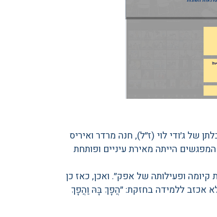
של ג׳ודי לוי (ז״ל), חנה מרדר ואיריס
 המפגשים הייתה מאירת עיניים ופותחת
קיומה ופעילותה של אפק״. ואכן, כאז כן
ב ללמידה בחזקת: ״הֲפָךְ בָּהּ וַהֲפָךְ