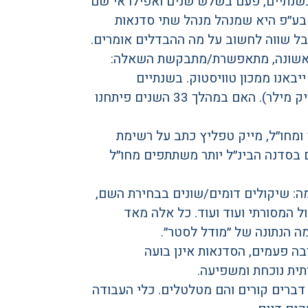
בשנתיים, פעם בשלש שנים ואפילו אי שם
ינ״ל התורה שבע״פ היא שמנהל מנהל שתי סדנאות
בל שווה לחשוב על מה ההבדלים אומרים.
הראשונה, מתאפשרת/מתבקשת השאלה:
באנו ממכון טוויסטוק. בשנתיים
הראשונות לכינון פרויקט הסדנאות ייבאנו גם את המנהל (אריק מילר). האם במהלך 33 השנים פיתחנו
מחו״ל, מייק טפליץ כתב על רשימת
ם בסדנה הבינ״ל יותר משתתפים מחו״ל
מה: שיקולים דומים/שונים בבחירת השם,
 המסורתי ועוד ועוד. כל אלה מאד
ה הנתונה של ״מודל לסטר״.
ה פעמים, הסדנאות אינן בועה
תית נוכחת ומשפיעה.
 דברים קורים והם מטלטלים. כלי העבודה