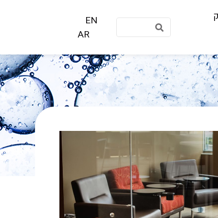
ק
EN
AR