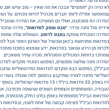
מותרות של האשליה.
א נהיה רק ״חמוצים״ ונבכה את מה שאין – טוב שיש זום, 
מאפשר אפילו ליותר חברים מכרגיל להיות נוכחים. על המסך כרגע 42 
יריס סגל וחנה מרדר: ״
מבט עומק לסדנאות
״, סדרה שזכור
סדרה הנוכחית עוסקת
במבט לרוחב
. השאלות שלה שונות 
סדנאות מתרחשת ב'כאן ועכשיו' של הארגון הזמני אבל לנו
לכרות מן הידע שנאגר בסדנאות, ידע שנמצא בתוכנו ומחכה ל
מרוכז בדוחות המנהלים והמנהלות. מכרה עתיר משאבים.
סדרה מונה שלשה מפגשים, המפגש הנוכחי מוקדש לסדנא
הבינ״ל), המפגש הבא מוקדש לסדנאות הווירטואליות שחבר
שלישי מחכה לצורה שתיקבע בהמשך למה שנגלה בשני המ
היו באפק 33 סדנאות בינ״ל ו 13 סדנאו
עבודה, המשתתפים והצוותים השונים שהשפה מכתיבה, אציי
סדנאות הבינ״ל ממוספרות באופן בולט כחלק מהכותרת, ואי
סדנאות הבינ״ל פעימה קבועה של אחת לשנה, ובסדנאות 