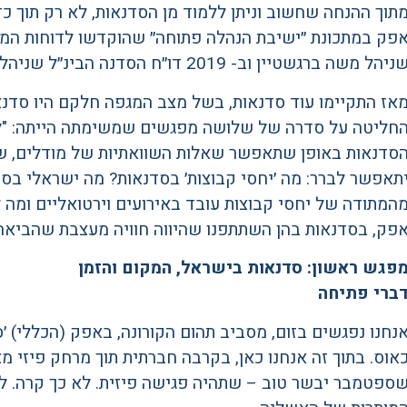
תוך ההנחה שחשוב וניתן ללמוד מן הסדנאות, לא רק תוך כד
ניהל משה ברגשטיין וב- 2019 דו״ח הסדנה הבינ״ל שניהלה ג׳ודי לוי (ז״ל).
אז התקיימו עוד סדנאות, בשל מצב המגפה חלקם היו סדנאו
חליטה על סדרה של שלושה מפגשים שמשימתה הייתה: "
סדנאות באופן שתאפשר שאלות השוואתיות של מודלים, של
תאפשר לברר: מה ׳יחסי קבוצות׳ בסדנאות? מה ישראלי בסד
המתודה של יחסי קבוצות עובד באירועים וירטואליים ומה ל
פק, בסדנאות בהן השתתפנו שהיווה חוויה מעצבת שהביאה
פגש ראשון: סדנאות בישראל, המקום והזמן
ברי פתיחה
נחנו נפגשים בזום, מסביב תהום הקורונה, באפק (הכללי) ׳סג
אוס. בתוך זה אנחנו כאן, בקרבה חברתית תוך מרחק פיזי מצע
ספטמבר יבשר טוב – שתהיה פגישה פיזית. לא כך קרה. לג