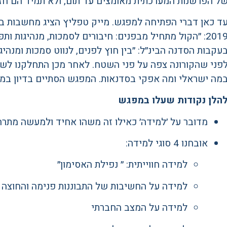
ל הפרשנות המערכתית מאומצים עד תום, ולא תמיד הם חזק
ד כאן דברי הפתיחה למפגש. מייק טפליץ הציג מחשבות ב
2019: ״הקול מתחיל מבפנים: חיבורים לסמכות, מנהיגות ו
פני שהקורונה צפה על פני השטח. לאחר מכן התחלקנו לש
מה ישראלי ומה אפקי בסדנאות. המפגש הסתיים בדיון במליא
הלן נקודות שעלו במפגש
מדובר על ׳למידה׳ כאילו זה משהו אחיד ולמעשה מתרח
אובחנו 4 סוגי למידה:
למידה חווייתית: ״ נפילת האסימון״
למידה על החשיבות של התבוננות פנימה והחוצה
למידה על המצב החברתי