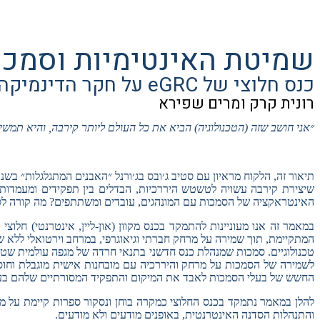
שמיטת האינטימיות וסמכות
כנס חלוצי של eGRC על חקר הדינמיקה של סמכות ואחריותיות בעידן הדיגיטלי
רונית קרק ומרים שפירא
״אני חושב שזה (הטכנולוגיה) הביא את כל העולם ליותר קירבה, והיא תמשי
.
שיצירת קירבה עשויה לטשטש היררכיות, הבדלים בין תפקידים ומעמדות
האינטראקציה של הסמכות עם המונהגים, עובדים ומשתתפים? מה קורה לסמ
במאמר זה אנו מעוניינות להתמקד בכנס מקוון (און-ליין, אינטרנטי) חל
המתקיימת, תוך שמירה על מרחק חברתי וגיאוגרפי, במרחב וירטואלי ללא שי
טכנולוגיים. סמכות שמנהלת כנס חדשני בתנאי חרדה של מגפה עולמית שטרם
לשמירה של הסמכות על מרחק והיררכיה עם מובחנות אישית מוגבלת וחוסר 
החשש של בעלי הסמכות לאבד את המיקום והתפקיד המסורתיים שלהם בעיד
להלן במאמר נתמקד בכנס החלוצי כמקרה בוחן ונסקור ספרות קיימת על מנה
והתנהלות הסדנה האינטרנטית, באופנים מודעים ולא מודעים.