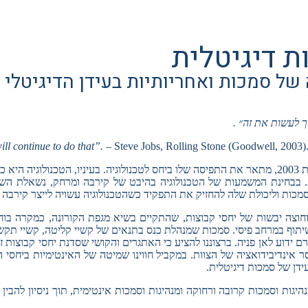
 דיגיטלית
ך לעשות את זה״ .
will continue to do that”.
– Steve Jobs, Rolling Stone (Goodwell, 2003)
תיאור זה, הלקוח מראיון עם סטיב ג׳ובס בג׳ורנל ״האבנים המתגלגלות״ בשנת 2003, מתאר את התפיסה שלו ביח
. בבחינת המשמעות של הטכנולוגיה בהיבט של קירבה ומרחק, נשאלת הש
כות וליכולת שלה להחזיק את התפקיד כשהטכנולוגיה עשויה לייצר קירבה 
וצי וחוצה יבשות של יחסי קבוצות, שהתקיים בשיא מגפת הקורונה, כמקרה 
תוף במרחב פיסי. סמכות שמנהלת כנס בתנאים של קשיי קליטה, קשיי תקשורת,
 ידוע לאן פניה. ברצוננו להציע כי האתגרים והקושי שסדנת יחסי קבוצות ז
אינדיבידואציה של הצוות. במקביל חווינו שמיטה של האינטימיות ביחסי הצ
ן של סמכות דיגיטלית.
יגות וסמכות קרובה ורחוקה ומנהיגות וסמכות אינטימית, תוך ניסיון להבי