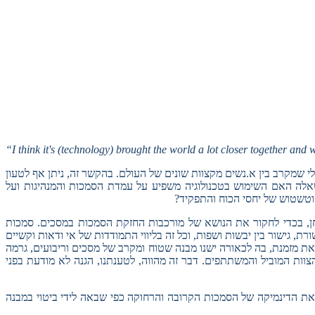
“I think it's (technology) brought the world a lot closer together and 
ס לטכנולוגיה. בעיניו, הטכנולוגיה היא כלי שמקרב בין א.נשים מקצוות שונים של העולם. בהקשר זה, ניתן אף לטעון
אלה האם השימוש בטכנולוגיה משפיע על עמדת הסמכות והמנהיגות ועל
וטשטוש של יחסי הכוח והתפקיד?
בוחן, בכדי לחקור את הנושא של מורכבות החזקת הסמכות במסכים. סמכות
 גישור בין יבשות ושפות, וכל זה בליווי התמודדות של אי ודאות וקשיים
את מזמנת, בה לכאורה ישנו מבנה שטוח ומקרב של מסכים וריבועים, גרמה
וות המוביל והמשתתפים. דבר זה מהווה, לטענתנו, הגנה לא מודעת בפני
ן את הדינמיקה של הסמכות הקרובה והרחוקה כפי שבאה לידי ביטוי במבנה