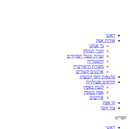
ראשי
אודות אפק
מי אנחנו
חברי הנהלה
ועדות ובעלי תפקידים
היסטוריה
מסגרת תיאורטית
ארגונים קשורים
סדנאות יחסי קבוצות
קורסים ופעילויות
לגעת באפק
אפק בשטח
אירועים
קו אפק
צור קשר
תפריט
ראשי