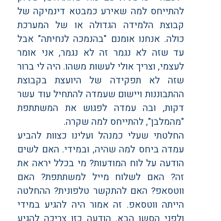
להתייחס למה שאירע כמבטא דינמיקה של
קבוצת הלמידה הגדולה או של המערכת
כולה. אנחנו אומנם "בהנמכה לנחיתה" אבל
עד שזה לא נגמר זה לא נגמר, אני אומר
לעצמי, וצריך אולי לעשות משהו. היה לי ברור
שזה לא תפקידה של היועצת בקבוצת
ההתבוננות ויישום שעמדה להתחיל עוד עשר
דקות, ובה עמדה לפגוש את המשתתפת
"מהמלבן", להתייחס למה שקרה.
החלטתי שעלי כמנהל ועלינו כצוות להביע
עמדה ביחס למה שהיה, ובמידי. האם לשים
הודעה על לוח המודעות? מי בכלל יראה את
זה? האם לשלוח מייל למשתתפת? האם
ווטסאפ? האם להתקשר טלפונית? ההחלטה
הייתה ווטסאפ. זה אמור היה להגיע במידי
ולפני הסשן הבא. הודעה כזו צריכה להגיע