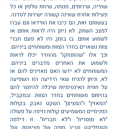
שתייה, שירותים, מנוחה, שיחת טלפון או כל
פעילות אחרת שאינה קשורה ישירות לסדנה.
בעשותם זאת, הם כיבו את הווידאו וגם עברו
למצב השתק. לא ניתן היה לראות אותם או
לשמוע אותם. בו בזמן, היו לא פעם חברי
צוות נשארים בחדר הצוות ומשוחחים ביניהם.
וכך אלו "שהתנתקו" מהחדר יכלו לראות
ולשמוע את האחרים מדברים ביניהם.
המשוחחים לא ידעו האם מאזינים להם או
לא, וניתן להניח שאי הידיעה הזו השפיעה
על חווית האינטימיות שיכלה להיווצר להם
בהיותם משוחחים בחדר הצוות. ובמקביל,
"המאזין" ו"המציצן" השקט נאבק בקולות
הפנימיים המשמיעים קולות נזיפה על פעולה
"לא מוסרית" ו"לא חברית". זו דילמה
וקונפליקט סביב חוויה של מציצנות, של