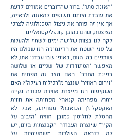
"האזנת סתר". ברור שהדוברים אמורים לדעת
את עובדת היותם חשופים להאזנה ולראייה,
אך אין זה פותר את ניצול הטכנולוגיה לצרכי
מציצנות, שהם כמובן קונפליקטואליים.
לקח לנו בצוות שלושה ימים לשתף ולהעלות
על פני השטח את הדינמיקה הזו שכולם היו
שותפים בה. הזום, באופן שבו עבדנו אתו, לא
מאפשר "הסתודדות של שניים או שלושה
בפינת החדר". האם מצב זה מפחית את
"זיהום האוויר" שנוצר מ"רכילות רעילה"? האם
השקיפות הזו מייצרת אווירת עבודה נקייה
יותר? מפחיתה קנאה? מפחיתה את חווית
האקסקלוז'ן הכואבת? מפחיתה, אבל לא
מחסלת לחלוטין כמובן. חווית "הזבוב על
הקיר" שיוצרת העבודה הקבוצתית בזום, יש
לה כנראה השלכות משמעותיות על