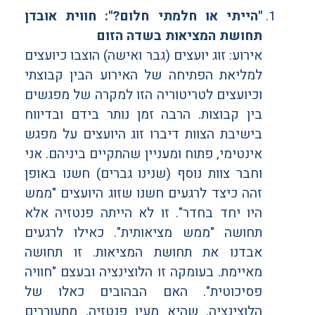
"הייתי או חלמתי חלום?": חווית אובדן
תחושת המציאות בשדה הזום
אירוע: זוג יועצים (גבר ואישה) הוצבו כיועצים
למליאת הפתיחה של האירוע הבין קבוצתי
וכיועצים לטריטוריה הזו למקרה של מפגשים
בין קבוצות. הרבה זמן נותר בידם ובדיווח
בישיבת הצוות דיברו זוג היועצים על מפגש
אינטימי, פתוח ומעניין שהתקיים ביניהם. אני
וחבר צוות נוסף (שנינו גברים) חשנו באופן
זהה כיצד לרגעים חשנו שזוג היועצים "ממש
היו יחד בחדר". זו לא הייתה פנטזיה אלא
תחושה "ממש מציאותית". כאילו לרגעים
אבדנו את תחושת המציאות. זו תחושה
מאיימת. בעומקה זו הלוצינציה ובעצם "חוויה
פסיכוטית". האם הבהובים כאלו של
הלוצינציה, שהיא מעין פנטזיה, מתעוררים