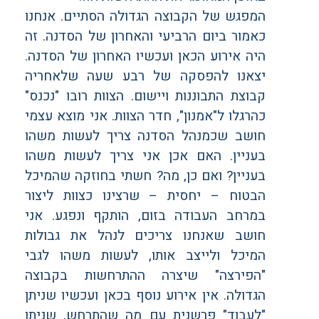
המפגש של הקבוצה הגדולה הסתיים. אנחנו
כאמור ביום הרביעי והאחרון של הסדנה. זה
היה אירוע הכאן ועכשיו האחרון של הסדנה.
יצאנו להפסקה של רבע שעה שלאחריה
קבוצת התבוננות ויישום. הצוות רובו "נכנס"
כהרגלו ל"אמנון", חדר הצוות. אני מוצא עצמי
חושב שכמנהל הסדנה צריך לעשות משהו
בעניין. האם אכן אני צריך לעשות משהו
בעניין? ואם כן, מה? חשתי בחוזקה שהמיכל
הבטוח – יחסית – שרצינו כצוות ליצור
במרחב העבודה בזום, הותקף ונפגע. אני
חושב שאנחנו צריכים לנהל את גבולות
המיכל ולייצב אותו, לעשות משהו לגבי
"הפירצה" שיצרה ההתרחשות בקבוצה
הגדולה. אין אירוע נוסף בכאן ועכשיו שניתן
"לעבוד" פרשנית עם מה שהתרחש, שניתן