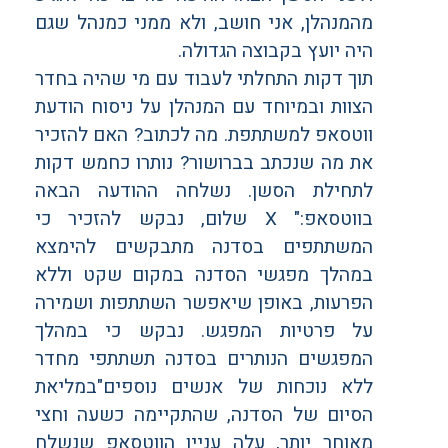
מהמנהלן, אני חושב, ולא ממני כמנהל שגם
היה יועץ בקבוצה הגדולה.
תוך דקות התחלתי לעבוד עם מי שהיה בחדר
הצוות ובמיוחד עם המנהלן על ניסוח הודעת
ווטסאפ למשתתפת. מה לכתוב? האם להזכיר
את מה שנכתב בברושור? נותרו כחמש דקות
לתחילת הסשן. נשלחה ההודעה הבאה
בווטסאפ:" X שלום, נבקש להזכיר כי
המשתתפים בסדנה מתבקשים להימצא
במהלך מפגשי הסדנה במקום שקט וללא
הפרעות, באופן שיאפשר השתתפות ושמירה
על פרטיות המפגש. נבקש כי במהלך
המפגשים הנותרים בסדנה תשתתפי מחדר
ללא נוכחות של אנשים נוספים"במליאת
הסיום של הסדנה, שהתקיימה כשעה וחצי
מאוחר יותר, עלה עניין הווטסאפ שנשלח