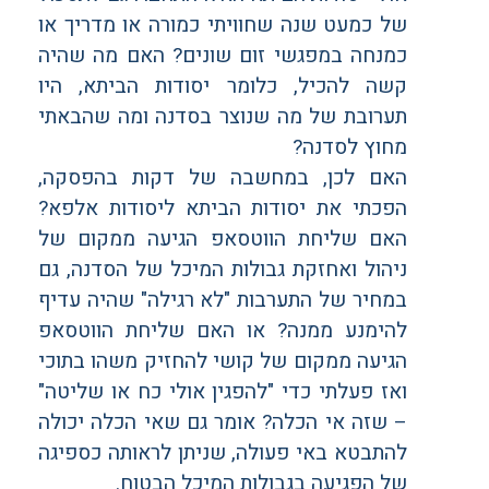
של כמעט שנה שחוויתי כמורה או מדריך או
כמנחה במפגשי זום שונים? האם מה שהיה
קשה להכיל, כלומר יסודות הביתא, היו
תערובת של מה שנוצר בסדנה ומה שהבאתי
מחוץ לסדנה?
האם לכן, במחשבה של דקות בהפסקה,
הפכתי את יסודות הביתא ליסודות אלפא?
האם שליחת הווטסאפ הגיעה ממקום של
ניהול ואחזקת גבולות המיכל של הסדנה, גם
במחיר של התערבות "לא רגילה" שהיה עדיף
להימנע ממנה? או האם שליחת הווטסאפ
הגיעה ממקום של קושי להחזיק משהו בתוכי
ואז פעלתי כדי "להפגין אולי כח או שליטה"
– שזה אי הכלה? אומר גם שאי הכלה יכולה
להתבטא באי פעולה, שניתן לראותה כספיגה
של הפגיעה בגבולות המיכל הבטוח.