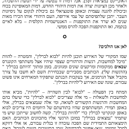
האובייקט במציאות זו[5]. אבל דמות זו ננטשה על ידי תנועת ההשכלה,
ולאחר מכן הציונות יצרה את דמות היהודי החדש, דמות המאופיינת בכוח
וביכולת להגנה עצמית ובאופן פוטנציאלי גם ביכולת לנקום על ניסיונות
העבר. יתכן שלתפיסתם של עמי אירופה, העם היהודי אותו הכירו מאות
שנים לא שרד את התוקפנות – האנטישמיות הקלסית – בלא לאיים
בנקמה, ואז התוקפנות הפכה להרס ממשי.
✪
לאן אנו הולכים?
שמו המקורי של האירוע תוכנן להיות "לבוא לברלין", והמטרה – להוות
"מיכל למחשבות, רגשות והרהורים שצפוי שיהיו אצל משתתפי הקונגרס
שבאים
ממקומות ומרקעים שונים ומגוונים, בזמן ומתוך 'היותם בברלין' "
(הדגשות שלי). הכותבים מסבירים שבבחירת השם לא חשבו על צורך
מקביל אצל הגרמנים, אך בעקבות הבנתם שתפקיד המארחים אינו פשוט
עבורם, שונה שם האירוע ל"להיות בברלין".
המתח בין הפעולה – "לבוא" לבין השהייה – "להיות", מביא אותי
למחשבות ולשאלות – מי אלה שצריכים "לבוא לברלין" כדי שיעלו בהם
המחשבות והרגשות הקשורים לשואה, ומי אלה שנמצאים בברלין, אולי
באופן תמידי. המשתתפים שהיו בתודעתם של היוזמים היו צריכים לבוא
באופן קונקרטי לברלין כדי "להיות בברלין". קשה לחשוב שייתכן שיש מי
שתמיד "נמצאים בברלין" במובן הרגשי אליו מתכוונים הכותבים. האם
הימצאותם התמידית שם הפכה עובדה זו בנלית עבורם, או אולי דווקא
לסבל יומיומי, שאי-אפשר להדחיקו? שתי התשובות קשות לעיכול. האם