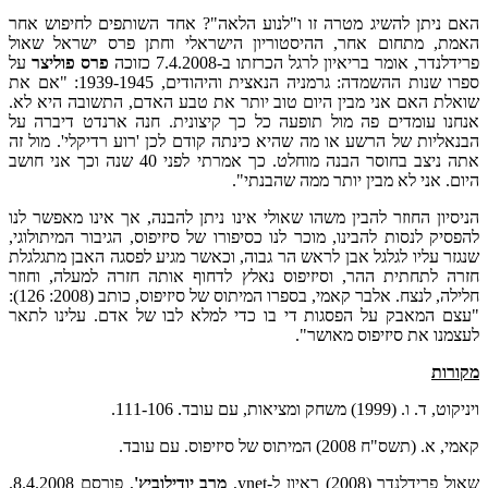
האם ניתן להשיג מטרה זו ו"לנוע הלאה"? אחד השותפים לחיפוש אחר
האמת, מתחום אחר, ההיסטוריון הישראלי וחתן פרס ישראל שאול
פרידלנדר, אומר בריאיון לרגל הכרזתו ב-7.4.2008 כזוכה
פרס פוליצר
על
ספרו שנות ההשמדה: גרמניה הנאצית והיהודים, 1939-1945: "אם את
שואלת האם אני מבין היום טוב יותר את טבע האדם, התשובה היא לא.
אנחנו עומדים פה מול תופעה כל כך קיצונית. חנה ארנדט דיברה על
הבנאליות של הרשע או מה שהיא כינתה קודם לכן 'רוע רדיקלי'. מול זה
אתה ניצב בחוסר הבנה מוחלט. כך אמרתי לפני 40 שנה וכך אני חושב
היום. אני לא מבין יותר ממה שהבנתי".
הניסיון החוזר להבין משהו שאולי אינו ניתן להבנה, אך אינו מאפשר לנו
להפסיק לנסות להבינו, מוכר לנו כסיפורו של סיזיפוס, הגיבור המיתולוגי,
שנגזר עליו לגלגל אבן לראש הר גבוה, וכאשר מגיע לפסגה האבן מתגלגלת
חזרה לתחתית ההר, וסיזיפוס נאלץ לדחוף אותה חזרה למעלה, וחוזר
חלילה, לנצח. אלבר קאמי, בספרו המיתוס של סיזיפוס, כותב (2008: 126):
"עצם המאבק על הפסגות די בו כדי למלא לבו של אדם. עלינו לתאר
לעצמנו את סיזיפוס מאושר".
מקורות
ויניקוט, ד. ו. (1999) משחק ומציאות, עם עובד. 111-106.
קאמי, א. (תשס"ח 2008) המיתוס של סיזיפוס. עם עובד.
שאול פרידלנדר (2008) ראיון ל-ynet,
מרב יודילוביץ'
, פורסם 8.4.2008.