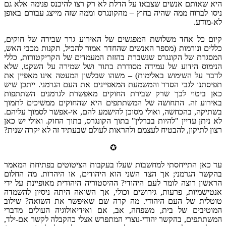
היא שאותם אנשים שצבאו על הדלת לא רק רצו להיכנס פנימה אלא גם
ניסו לברוח ממה שהיה בחוץ – מהקונגרס וממה שזה מייצג עבורם באופן
לא-מודע.
קיום כל אחד משלושת המפגשים של האירוע גרר שבירה של חוקים,
כללים ונורמות (מספר האנשים שהחדר אמור להכיל, תקנות מכבי האש,
המסגרת של הקונגרס שנשברת בהזזת המעמדים של הקריקטורות, כללי
הנימוס הידוע של עמידה מסודרת בתור ושל שמירה על השקט, שלא
לדבר על השימוש באלימות) – משהו שבלשון המעטה אינו מאפיין את
תפיסתנו לגבי הסדר והמשמעת המאפיינים את העם הגרמני. ייתכן שיש
כאן ביטוי לכך שרק שבירת החוקים מאפשרת לגרמנים השתתפות
באירוע זה. התחושה של המשתתפים היא שהחוקים ממשיכים לתמוך
בשתיקה, בהכחשה, ואולי מסוכן להישמע להם, אי-אפשר לסמוך עליהם.
לא ניתן עדיין "להיות בברלין" בתוך הקונגרס, בתוך החוק. ואולי יש כאן
רצון לתיקון, להבטיח לעצמם ולהראות לעולם שבעתיד זה לא יקרה שנית?
✪
עד כאן התייחסתי למחשבות שעלו בעקבות הציטוטים בפתיחת המאמר
בהקשר הגרמני; אך הצד השני הוא היהודים, או היהדות. מה החלום
הראשון רוצה לומר לעם היהודי? ההיסטוריה היהודית מאופיינת על ידי
אנטישמיות, פרעות, גירושים וכולי, אך השואה היתה ניסיון להשמדה
טוטלית של העם היהודי. מה קרה שם שאיפשר את השואה? שילוב
המוטיבים של בית, משפחה, אב, אם ואידיאולוגיה העולים מדברי
המשתתפים, בהקשר יהודי-נוצרי המתפרש אצלי כהקבלה לקשר אם-ילד,