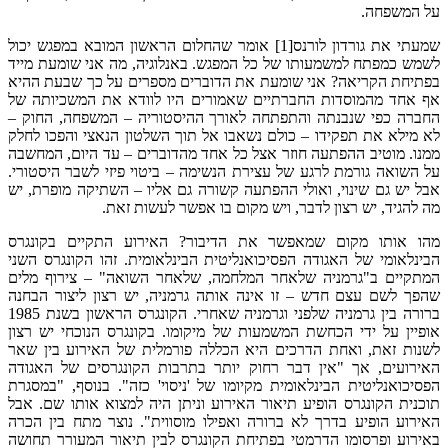
על המשפחה.
שמעתי את גורדון לורנס[1] אומר שהחלום הראשון המובא במפגש יכול
לשמש כמפתח למשמעותו של כל המפגש. באנלוגיה, מה אני שומעת מייד
בפתיחת הקריאה? אני שומעת את הדוברים מספרים על כך שבעת ההיא
אף אחד מהמוסדות החברתיים שאמורים היו לוודא את המשכיותה של
החברה כפי שנבנתה והתפתחה לאורך ההיסטוריה – המשפחה, החוק –
לא מילא את תפקידו – כולם נשאבו אל תוך השלטון הנאצי והפכו לחלק
ממנו. מוטיב ההפתעה חוזר אצל כל אחד מהדוברים – עד היום, המחשבה
על השואה גורמת לרגע של עצירת הנשימה – ביטוי פיזי לשבר היסטורי.
אבל יש גם שינוי, ואולי ההפתעה קשורה גם אליו – השתיקה מופרת, יש
מה להגיד, יש רצון לדבר, ויש מקום בו אפשר לעשות זאת.
מהו אותו מקום שמאפשר את הדיבור? האירוע התקיים בקונגרס
הבינלאומי של האגודה הפסיכואנליטית הבינלאומית. זהו הקונגרס השני
המתקיים ב"גרמניה שלאחר המלחמה, שלאחר השואה" – צירוף מלים
שהפך לשם עצם חדש – זו אינה אותה גרמניה, יש רצון ליצור הבחנה
ברורה בין גרמניה שלפני וגרמניה שאחרי. הקונגרס הראשון בשנת 1985
אופיין על ידי הכחשת המשמעות של מיקומו. בקונגרס הנוכחי יש רצון
לשנות זאת, ואחת הדרכים היא הכללה פורמלית של האירוע בין שאר
האירועים, אך "אין דבר רחוק יותר בתרבות הקונגרסים של האגודה
הפסיכואנליטית הבינלאומית מקיומו של 'ניסוי' כזה". בנוסף, "במסגרת
תוכנית הקונגרס הופיע תיאור האירוע וניתן היה למצוא אותו שם. אבל
האירוע הופיע בדרך לא ברורה ואפילו מוסווית". נוצר מתח בין הכרה
באירוע ופרסומו הדרמטי בפתיחת הקונגרס לבין תיאור המעורר תחושה