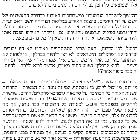
אלה שנמצאים כל הזמן בברלין הם הגרמנים בלבד? לא בהכרח.
בהמשך ל"שכחת הגרמנים" כמשתתפים באירוע בבחירה הראשונית של
השם על ידי היוזמים, בהצגת האירוע במליאת הפתיחה יושב ראש ועדת
התכנית של הקונגרס השמיט את שם המנחה הגרמני – שיתוף פעולה
יהודי-גרמני בסילוק הגרמנים מהאירוע. גם "נדידת" האירוע הפכה אותו
לאירוע יהודי, שמאזכר את היהודי הנודד, שאין לו מקום קבוע משלו.
בפועל, לפי הדיווח, נראה שרוב המשתתפים באירוע לא היו יהודים,
ובוודאי לא ישראלים. הישראלים לא רצו "להיות בברלין", או לפחות לא
השתתפו באירוע. אולי היו משתתפים אילו שמו המקורי של האירוע היה
נשמר – "לבוא לברלין" נשמע פחות מאיים, אפשר לבוא וללכת. "להיות"
זה כבר סיפור אחר[6].
הדיון סביב השאלה "של מי האירוע" משתלב במסגרת סדרת השאלות –
מי יוזם, מי יכול ליזום, מי משתתף, למי זה נועד, מה המטרה ­- החוזרות
ונשנות לאורך כל הכתיבה על סדנאות גרמנים-ישראלים/יהודים, שרשרת
של חמש סדנאות שהחלה בנצרת בשנת 1994 עד השישית שאמורה
להתקיים בספטמבר 2008. לכאורה כל התשובות כבר ניתנו, אך אני
מוצאת שכל פעם יש חזרה לאותן שאלות. הכותבים, בהתייחסותם
לסדנאות אלה, מספרים כי שם "פגשנו את הכאב והאשם הבלתי-נסבלים
של כל קבוצה, כמו גם את הרצון לגעת, לחקור ולנוע הלאה." (הדגשה
שלי). אין ספק שיש רצון לנוע הלאה וליישם את התובנות שהושגו לאורך
הדרך גם לסכסוכים נוספים הקיימים בעולם, אך מנקודת מבט חיצונית,
אני מתרשמת מהתנועה המחזורית – סדנא אחר סדנא, צוות קבוע פחות