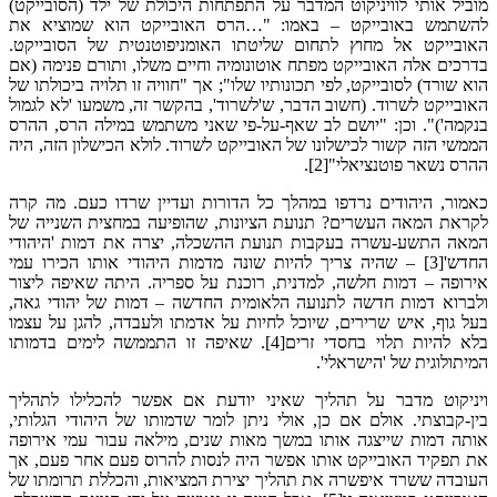
מוביל אותי לוויניקוט המדבר על התפתחות היכולת של ילד (הסובייקט)
להשתמש באובייקט – באמו: "…הרס האובייקט הוא שמוציא את
האובייקט אל מחוץ לתחום שליטתו האומניפוטנטית של הסובייקט.
בדרכים אלה האובייקט מפתח אוטונומיה וחיים משלו, ותורם פנימה (אם
הוא שורד) לסובייקט, לפי תכונותיו שלו"; אך "חוויה זו תלויה ביכולתו של
האובייקט לשרוד. (חשוב הדבר, ש'לשרוד', בהקשר זה, משמעו 'לא לגמול
בנקמה')". וכן: "יושם לב שאף-על-פי שאני משתמש במילה הרס, ההרס
הממשי הזה קשור לכישלונו של האובייקט לשרוד. לולא הכישלון הזה, היה
ההרס נשאר פוטנציאלי"[2].
כאמור, היהודים נרדפו במהלך כל הדורות ועדיין שרדו כעם. מה קרה
לקראת המאה העשרים? תנועת הציונות, שהופיעה במחצית השנייה של
המאה התשע-עשרה בעקבות תנועת ההשכלה, יצרה את דמות 'היהודי
החדש'[3] – שהיה צריך להיות שונה מדמות היהודי אותו הכירו עמי
אירופה – דמות חלשה, למדנית, רוכנת על ספריה. היתה שאיפה ליצור
ולברוא דמות חדשה לתנועה הלאומית החדשה – דמות של יהודי גאה,
בעל גוף, איש שרירים, שיוכל לחיות על אדמתו ולעבדה, להגן על עצמו
בלא להיות תלוי בחסדי זרים[4]. שאיפה זו התממשה לימים בדמותו
המיתולוגית של 'הישראלי'.
ויניקוט מדבר על תהליך שאיני יודעת אם אפשר להכלילו לתהליך
בין-קבוצתי. אולם אם כן, אולי ניתן לומר שדמותו של היהודי הגלותי,
אותה דמות שייצגה אותו במשך מאות שנים, מילאה עבור עמי אירופה
את תפקיד האובייקט אותו אפשר היה לנסות להרוס פעם אחר פעם, אך
העובדה ששרד איפשרה את תהליך יצירת המציאות, והכללת תרומתו של