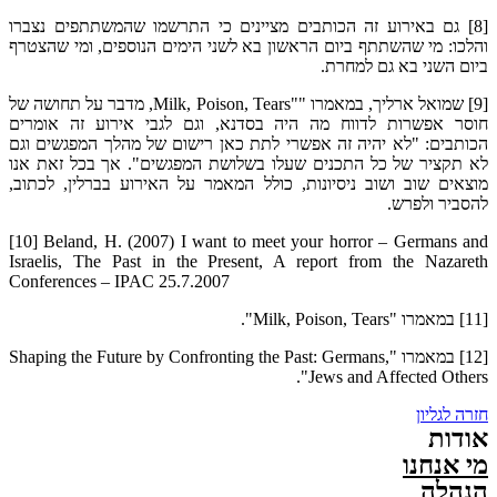
[8] גם באירוע זה הכותבים מציינים כי התרשמו שהמשתתפים נצברו
והלכו: מי שהשתתף ביום הראשון בא לשני הימים הנוספים, ומי שהצטרף
ביום השני בא גם למחרת.
[9] שמואל ארליך, במאמרו ""Milk, Poison, Tears, מדבר על תחושה של
חוסר אפשרות לדווח מה היה בסדנא, וגם לגבי אירוע זה אומרים
הכותבים: "לא יהיה זה אפשרי לתת כאן רישום של מהלך המפגשים וגם
לא תקציר של כל התכנים שעלו בשלושת המפגשים". אך בכל זאת אנו
מוצאים שוב ושוב ניסיונות, כולל המאמר על האירוע בברלין, לכתוב,
להסביר ולפרש.
[10] Beland, H. (2007) I want to meet your horror – Germans and
Israelis, The Past in the Present, A report from the Nazareth
Conferences – IPAC 25.7.2007
[11] במאמרו "Milk, Poison, Tears".
[12] במאמרו "Shaping the Future by Confronting the Past: Germans,
Jews and Affected Others".
חזרה לגליון
אודות
מי אנחנו
הנהלה