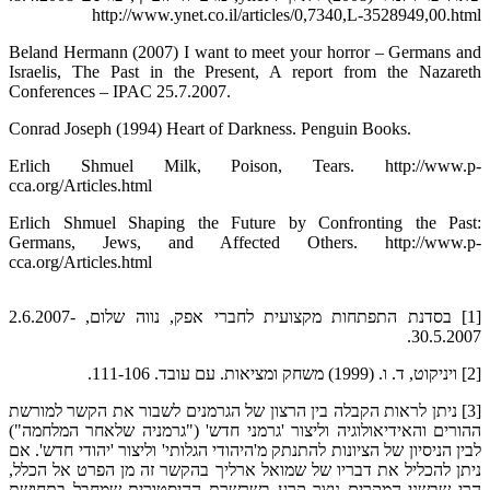
http://www.ynet.co.il/articles/0,7340,L-3528949,00.html
Beland Hermann (2007) I want to meet your horror – Germans and
Israelis, The Past in the Present, A report from the Nazareth
Conferences – IPAC 25.7.2007.
Conrad Joseph (1994) Heart of Darkness. Penguin Books.
Erlich Shmuel Milk, Poison, Tears. http://www.p-
cca.org/Articles.html
Erlich Shmuel Shaping the Future by Confronting the Past:
Germans, Jews, and Affected Others. http://www.p-
cca.org/Articles.html
[1] בסדנת התפתחות מקצועית לחברי אפק, נווה שלום, 2.6.2007-
30.5.2007.
[2] ויניקוט, ד. ו. (1999) משחק ומציאות. עם עובד. 111-106.
[3] ניתן לראות הקבלה בין הרצון של הגרמנים לשבור את הקשר למורשת
ההורים והאידיאולוגיה וליצור 'גרמני חדש' ("גרמניה שלאחר המלחמה")
לבין הניסיון של הציונות להתנתק מ'היהודי הגלותי' וליצור 'יהודי חדש'. אם
ניתן להכליל את דבריו של שמואל ארליך בהקשר זה מן הפרט אל הכלל,
הרי שבשני המקרים נוצר קרע בשרשרת ההיסטורית שמחבל בתחושת