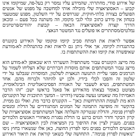
של אירוע סודי, מחתרתי, שהמידע עליו נמסר רק בעל-פה, שמיקומו אינו
קבוע – האסוציאציה שלי מובילה אותי למחשבה על מפגש של אנשים
הפועלים בצורה בלתי-חוקית, שנרדפים על ידי השלטון, מפגש שמטעמי
בטחון אין מידע כתוב וגלוי לגבי מקומו, וזה משתנה בכל פעם – ומכאן
הדרך קצרה לאסוציאציה הבאה – קבוצת יהודים/פרטיזנים
נמלטים/מסתתרים או פועלים נגד המשטר הנאצי.
אפשר לראות את המתח סביב קיומו ומקומו של האירוע בקונגרס
כהתנגדות לקיומו, אך אולי ניתן גם לראות זאת כהתנהלות לא-מודעת
שאיפשרה את קיומו ואת ההשתתפות בו.
מה מייצג הקונגרס עבור משתתפיו? השערתי היא שבאופן לא-מודע הוא
מייצג עבור המשתתפים אותם מוסדות חברתיים שלא הצליחו לשמור על
הגרמנים מפני עליית התנועה הנאצית לשלטון, המוסדות שנבלעו על ידי
שלטון זה והפכו לכלי בידיו, ולכן יש להיזהר ולברוח מהם. אחד
המשתתפים, נשיא לשעבר של האגודה הפסיכואנליטית הבינלאומית,
מצוטט כאומר בצאתו מהאירוע אל פאנל בראשו ישב: "זהו הדבר
האמיתי! מה שאנחנו נעשה עכשיו (דהיינו – המשך התוכנית של הקונגרס)
הוא מת לעומת ההתרחשות כאן" – הקונגרס כדבר מת, ואולי גם ממית.
בהקשר זה מופיעה התמונה של המונים המתגודדים על הדלת ומנסים
לפרוץ פנימה, והדלת שנטרקה והעלתה אצל המשתתפים אסוציאציות של
קרון הבקר וחדר הגזים ברגע בו הדלת נסגרת מאחורי האנשים הלכודים
בפנים. מעניין לציין את ההיפוך בין המציאות לבין האסוציאציה – שם
האנשים הלכודים בפנים ניסו לפרוץ החוצה, כאן אלו שנשארו בחוץ ניסו
"נואשות לפרוץ פנימה". התחושה שלי כשאני קוראת את תיאור האירוע