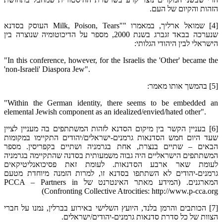
הזהות והקיום של העם.
[4] שמואל ארליך, במאמרו ""Milk, Poison, Tears העוסק בסדנא
שנערכה בבאד זגברג בשנת 2000, מספר על הדיכוטומיה שנוצרה בין
הישראלי לבין היהודי הגלותי:
"In this conference, however, for the Israelis the 'Other' became the
'non-Israeli' Diaspora Jew".
[5] בהמשך אותו מאמר:
"Within the German identity, there seems to be embedded an
elemental Jewish component as an idealized/envied/hated other".
[6] בעניין הקשר בין מיקום הסדנא לזהות המשתתפים בה מעניין לציין
שעד היום חמש הסדנאות גרמנים-ישראלים/יהודים התקיימו במקומות
הבאים – שתיים בנצרת, אחת בגרמניה ושתיים בקפריסין. מספר
המשתתפים הישראליים היה גבוה משמעותית בסדנה שהתקיימה בגרמניה
לעומת שאר ארבע הסדנאות. לעומת זאת פסיכואנליטיקאים
גרמנים-יהודים לא השתתפו בסדנא זו, למרות הזמנה מיוחדת מטעם
המארגנים. (המידע מאתר האינטרנט של PCCA – Partners in
Confronting Collective Atrocities: http://www.p-cca.org)
[7] הכותבים והרמן בלנד, היועץ השלישי באירוע בברלין, נמנו על חברי
הצוות של כל סדרת סדנאות גרמנים-יהודים/ישראלים.