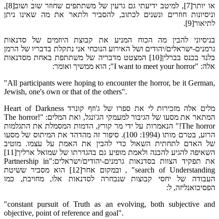
או יותר[7], למיטב ידיעתי גם גרעין של משתתפים שחוזר שוב ושוב[8],
וניסיונות חוזרים ונשנים לכתוב, להסביר ולתאר את מה שאינו ניתן
לתיאור[9].
בניסיוני להבין מה הכוח המניע את קבוצת היוזמים של סדנאות
גרמנים-ישראלים/יהודים ושל האירוע הנוכחי אני נתקלת בדבריו של הרמן
בלנד בכנס בברלין[10] המצטט מדבריה של משתתפת באחת מסדנאות
אלה: "I want to meet your horror"; הוא ממשיך ואומר:
"All participants were hoping to encounter the horror, be it German,
Jewish, one's own or that of the others".
מלים אלה מזכירות לי את ספרו של ג'וזף קונרד Heart of Darkness
המתאר את מסעו של הגיבור למעמקי הג'ונגל, ואת המלים: "The horror!
The horror!" הנאמרות על ידי מר קורץ, הדמות המסמלת את התגלמות
הרוע, בטרם מותו (1994: 100). סיפור זה מהדהד את המיתוס של מסעו
של האדם לתחתית השאול כדי להבין את האמת על עצמו. מוטיב
השאיפה להגיע להבנה ולאמת מופיע גם בהגדרתו של שמואל ארליך[11]
את תפקיד הצוות בסדנאות גרמנים-יהודים/ישראלים:"Partnership in
search of Understanding" , ובמקום אחר[12] הוא מסביר ששיטת
העבודה של יחסי קבוצות שנבחרה לסדנאות אלו, מחויבת, כמו
הפסיכואנליזה, ל:
"constant pursuit of Truth as an evolving, both subjective and
objective, point of reference and goal".