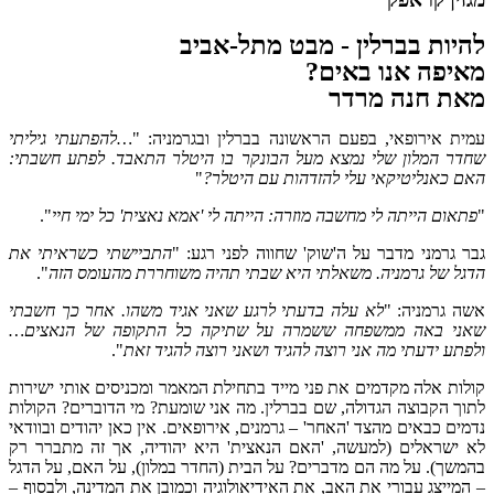
להיות בברלין - מבט מתל-אביב
מאיפה אנו באים?
מאת חנה מרדר
עמית אירופאי, בפעם הראשונה בברלין ובגרמניה: "
…להפתעתי גיליתי
שחדר המלון שלי נמצא מעל הבונקר בו היטלר התאבד. לפתע חשבתי:
האם כאנליטיקאי עלי להזדהות עם היטלר?
"
"
פתאום הייתה לי מחשבה מוזרה: הייתה לי 'אמא נאצית' כל ימי חיי
".
גבר גרמני מדבר על ה'שוק' שחווה לפני רגע: "
התביישתי כשראיתי את
הדגל של גרמניה. משאלתי היא שבתי תהיה משוחררת מהעומס הזה
".
אשה גרמניה: "
לא עלה בדעתי לרגע שאני אגיד משהו. אחר כך חשבתי
שאני באה ממשפחה ששמרה על שתיקה כל התקופה של הנאצים…
ולפתע ידעתי מה אני רוצה להגיד ושאני רוצה להגיד זאת
".
קולות אלה מקדמים את פני מייד בתחילת המאמר ומכניסים אותי ישירות
לתוך הקבוצה הגדולה, שם בברלין. מה אני שומעת? מי הדוברים? הקולות
נדמים כבאים מהצד 'האחר' – גרמנים, אירופאים. אין כאן יהודים ובוודאי
לא ישראלים (למעשה, 'האם הנאצית' היא יהודיה, אך זה מתברר רק
בהמשך). על מה הם מדברים? על הבית (החדר במלון), על האם, על הדגל
– המייצג עבורי את האב, את האידיאולוגיה וכמובן את המדינה, ולבסוף –