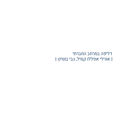
דליפה במרחב החברתי
| אורלי אפללו קמיל, גבי בונויט |