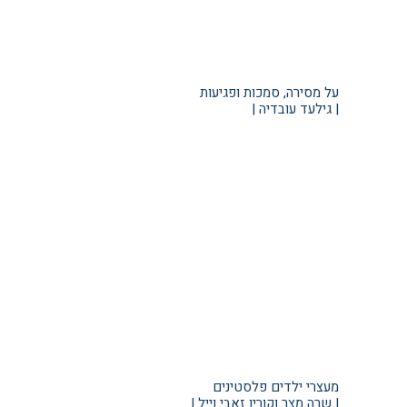
על מסירה, סמכות ופגיעות
| גילעד עובדיה |
מעצרי ילדים פלסטינים
| שרה מצר וקורין זאבי וייל |