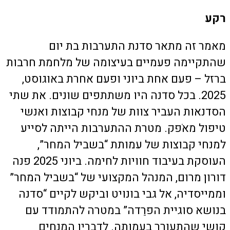
רקע
מאמר זה מתאר סדנת התערבות בת יום
שהתקיימה פעמיים בעיצומה של מלחמת חרבות
ברזל – פעם אחת ביוני ופעם אחרת באוגוסט,
2025. בכל סדנה היו משתתפים שונים. את שתי
הסדנאות העביר צוות של מנחי קבוצות ואנשי
טיפול מאֹפק. מטרת ההתערבות הייתה לסייע
למנחי קבוצות של עמותת “בשביל המחר”,
העוסקת בעיבוד חוויות לחימה. ביוני 2025 פנה
דורון מרום, המנהל המקצועי של “בשביל המחר”
וממייסדיה, אל גבי בונויט וביקש לקיים “סדנה
בנושא סוגיית הפרֵדה” במטרה להתמודד עם
קושי שהתעורר בעמותה. לדבריו המנחים