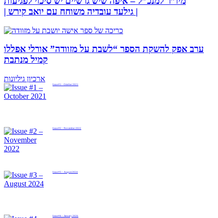
מיו”ר למנכ”ל – איפה שיש גרשיים יש סיכוי לפגיעות
| גילעד עובדיה משוחח עם יואב קירש |
ערב אפק להשקת הספר “לשבת על מזוודה” אורלי אפללו
קמיל מנתבת
ארכיון גיליונות
Issue #1 – October 2021
Issue #2 – November 2022
Issue #3 – August 2024
Issue #4 – January 2026