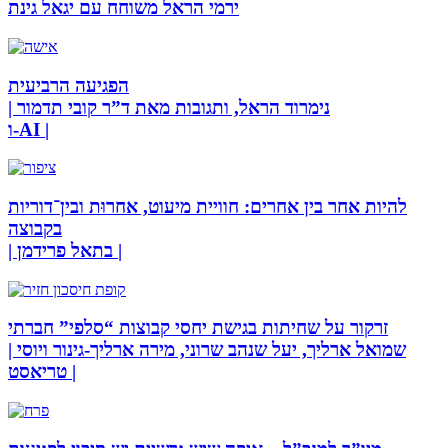
ירמי הראל משוחח עם יגאל גינת
הפגיעה הרביעית
| נימרוד הראל, ותגובות מאת ד”ר קובי תדמור
ו-AI |
להיות אחר בין אחרים: חוויית מיעוט, אחרוּת ובין־דוריות
בקבוצה
| בתאל פרידמן |
זרקור על שחיתות בגישת יחסי קבוצות “סלפי” חברתי
| שמואל ארליך, יעל שנהב שרוני, מירה ארליך-גינור ויוסי
טריאסט |