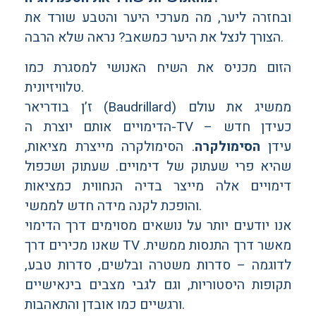
ובחזרה ליער, מה מערכי היער והטבע שורד את
הצורך לנצל את היער כמשאב? נראה שלא הרבה.
הזום מכניס את השיח האנושי למסגרת כמו
טלוויזיונית.
ז’ן בודריאר (Baudrillard) ממשיג את עולם
הדימויים אותם יוצרת ה-TV כעידן חדש –
עידן
הסימולקרה
. הסימולקרה מייצרת מציאות,
שהיא פרי שעתוק של דימויים. שעתוק ושכפול
דימויים אלה מייצר בדיה הנחווית כמציאות
והופכת לקנה מידה חדש לממשי.
אנו יודעים יותר על נושאים מסוימים דרך הדימוי
שאנו מכירים דרך TV מאשר דרך התנסות ממשית.
לדוגמה – סדרות משטרה ובלשים, סדרות טבע,
תקופות היסטוריות, וגם לגבי מצבים בינאישיים
ורגשיים כמו אובדן והתאהבות.