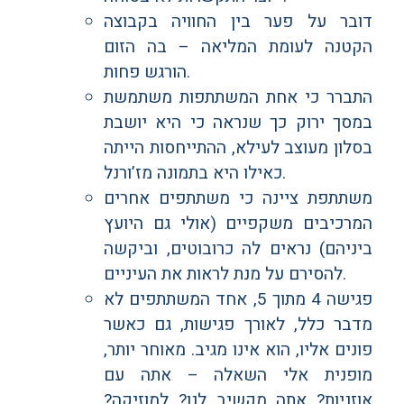
דובר על פער בין החוויה בקבוצה
הקטנה לעומת המליאה – בה הזום
הורגש פחות.
התברר כי אחת המשתתפות משתמשת
במסך ירוק כך שנראה כי היא יושבת
בסלון מעוצב לעילא, ההתייחסות הייתה
כאילו היא בתמונה מז’ורנל.
משתתפת ציינה כי משתתפים אחרים
המרכיבים משקפיים (אולי גם היועץ
ביניהם) נראים לה כרובוטים, וביקשה
להסירם על מנת לראות את העיניים.
פגישה 4 מתוך 5, אחד המשתתפים לא
מדבר כלל, לאורך פגישות, גם כאשר
פונים אליו, הוא אינו מגיב. מאוחר יותר,
מופנית אלי השאלה – אתה עם
אוזניות? אתה מקשיב לנו? למוזיקה?