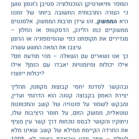
הסופר ותיאורטיקן הטכנולוגיה סטיבן ג’ונסון טוען
כי הצורה התרבותית החשובה ביותר של זמננו
היא
הממשק
, זהו עידן תרבות הממשק. אלמנטים
ממשקיים כמו הלינק, הדסקטופ או החלון –
מגדירים את תקופתנו כפי שהסימפוניה או הרומן
עיצבו את המאה התשע עשרה.
כך אנו נשארים עם השאלה – מהי תודעת זום?
אילו יכולות ומיומנויות יאבדו עם הזמן? אילו
יכולות ייווצרו?
ובהקשר לסדנת יחסי קבוצות מקוונת, תהליך
יצירת האמון בקבוצה קטנה הוא הדרגתי ועדין,
ומבקש לשמור על פנטזיה של קשב והתכווננות
טוטאלית, ממשק הזום, על חוסר היציבות שלו,
ניתוקיו והקושי לבסס נוכחות דרך קשר עין מציף
את החרדה הקיימת ממילא של קשב שאינו מלא
לעולם – אתה יודע שהאדם האחר לא 100%