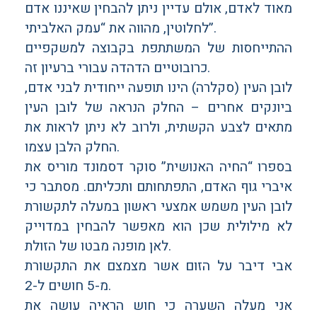
מאוד לאדם, אולם עדיין ניתן להבחין שאיננו אדם
לחלוטין, מהווה את “עמק האלביתי”.
ההתייחסות של המשתתפת בקבוצה למשקפיים
כרובוטיים הדהדה עבורי ברעיון זה.
לובן העין (סקלרה) הינו תופעה ייחודית לבני אדם,
ביונקים אחרים – החלק הנראה של לובן העין
מתאים לצבע הקשתית, ולרוב לא ניתן לראות את
החלק הלבן עצמו.
בספרו “החיה האנושית” סוקר דסמונד מוריס את
איברי גוף האדם, התפתחותם ותכליתם. מסתבר כי
לובן העין משמש אמצעי ראשון במעלה לתקשורת
לא מילולית שכן הוא מאפשר להבחין במדוייק
לאן מופנה מבטו של הזולת.
אבי דיבר על הזום אשר מצמצם את התקשורת
מ-5 חושים ל-2.
אני מעלה השערה כי חוש הראיה עושה את