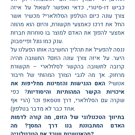
כביש דו-סיטרי, כדאי ואפשר לשאול על איזה
צורך עונה כיום הטלפון הסלולארי? מכשיר אשר
החל את דרכו כאמצעי תקשורת, והיום הוא מהווה
אמצעי להפוך את האדם למוצר בו סוחרות חברות
ענק כמו גוגל ופייסבוק.
ננסה להפעיל את תהליך החשיבה אותו הפעלנו על
היער. על איזה צורך עונה הזום? התשובה תהיה
קרובה לתשובה בהקשר לסלולארי – תקשורת
מרחוק. אך מה לגבי הצורך המהותי של חיבור
אנושי?
האם הנגישות והזמינות מחליפות את
איכויות הקשר המהותיות והיסודיות
? כפי
שקרה עם הסלולארי, דרך ווטסאפ וכו’ (הרי אף
אחד כבר לא מדבר בטלפון).
בתיווך הטכנולוגי של הזום, מה קורה לדמות
האדם המתבוננת בנו דרך המסך? מה
מהאנושיות שורד את הטכנולוגיה?