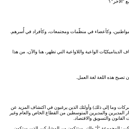
ع "الآخر"؟
هم كمواطنين، وكأعضاء في منظّمات ومجتمعات، وكأفراد في أُسرهم.
 الديناميكيّات الواعية واللاواعية التي تظهر، هنا والآن، من هذا
 تصبح هذه اللغة لغة العمل.
كات وما إلى ذلك) وأولئك الذين يرغبون في اكتشاف المزيد عن
ر المديرين والمديرين المتوسطين من القطاع الخاص والعام وغير
القانون والتسويق والاقتصاد.
ن: المجموعة "أ" والتي ستتكون من المشاركين الذين ستكون