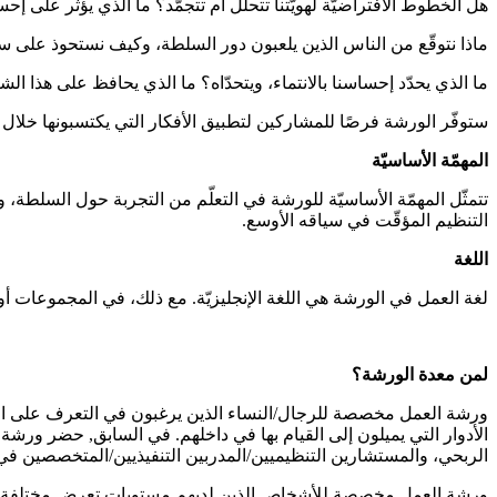
هل الخطوط الافتراضيّة لهويّتنا تتحلّل أم تتجمّد؟ ما الذي يؤثّر على
ماذا نتوقّع من الناس الذين يلعبون دور السلطة، وكيف نستحوذ على سل
ما الذي يحدّد إحساسنا بالانتماء، ويتحدّاه؟ ما الذي يحافظ على هذا الشع
ستوفّر الورشة فرصًا للمشاركين لتطبيق الأفكار التي يكتسبونها خلال
المهمّة
الأساسيّة
تتمثّل المهمّة الأساسيّة للورشة في التعلّم من التجربة حول السلطة، وال
التنظيم المؤقّت في سياقه الأوسع.
اللغة
لغة العمل في الورشة هي اللغة الإنجليزيّة. مع ذلك، في المجموعات أ
لمن
معدة
الورشة
؟
ورشة العمل مخصصة للرجال/النساء الذين يرغبون في التعرف على الأ
الأدوار التي يميلون إلى القيام بها في داخلهم. في السابق, حضر ور
الربحي، والمستشارين التنظيميين/المدربين التنفيذيين/المتخصصين في 
ورشة العمل مخصصة للأشخاص الذين لديهم مستويات تعرض مختلفة له