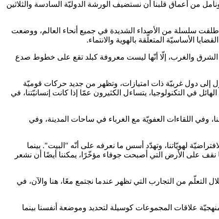
ونأمل من أعماق قلبنا أن نستضيف الورشة الدوليّة السادسة والثلاثين
ة رأسًا على عقب، وأطلقت سلسلة من الأصداء الشديدة في جميع أنحاء العالم، ووضعت
ايا الأساسيّة المتعلّقة بالهوية والانتماء.
الشرق والغرب، إلّا أنّها ليست معروفة كبلد تقع على خطوط صدع
ول إلى دول غربيّة ذات امتيازات، وتظهر من جديد حركات قوميّة
ائل في التكنولوجيا، يتساءل الكثيرون عمّا إذا كانت إنسانيّتنا، في
النا، وفي اللقاءات العفويّة مع الغرباء في ساحات المدينة، وفي
ضيّة لهويّاتنا، وتهدّد أسس ما نعرفه على أنّه "البيت". بينما
ما نقف على الأرض التي أصبحت جوفاء مؤخّرًا، يمكننا أيضًا أن نشعر
 التعلّم من التجارب التي تظهر عندما نجتمع معًا، هنا والآن، في
منهجيّة علاقات المجموعات كوسيلة لتحديد وموضعة أنفسنا بينما