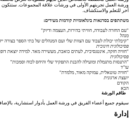
ورشة العمل تجربتهم الأولى في ورشات علاقة المجموعات. ستتكون ا
آخر للتعلم والاستكشاف.
משתתפים בסדנאות בינלאומיות קודמות מעידים:
"עם החזרה לעבודה, חוויתי בהירות, העצמה ודיוק"
מנהל
"קיבלתי יכולת לעבוד עם הצוות שלי ועם המנהלים של בתי הספר בצורה ייח
פסיכולוגית חינוכית
"חוויה חזקה, אינטנסיבית, לעתים כואבת, מעשירה מאד. למידה יוצאת דופן 
פסיכולוגית
"התנסות מתגמלת ומועילה להבנת התפקיד שלי והיחס לכוח וסמכות"
עו"ד
"חוויה טוטאלית, עמוקה מאוד, מלמדת"
יועצת ארגונית
הקודם
הבא
طاقم الورشة
سيقوم جميع أعضاء الفريق في ورشة العمل بأدوار استشارية، بالإضافة
إدارة