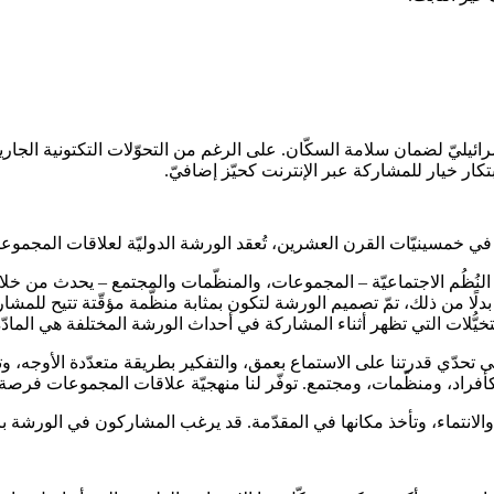
رائيليّ لضمان سلامة السكّان. على الرغم من التحوّلات التكتونية الجارية
ار خيار للمشاركة عبر الإنترنت كحيّز إضافيّ.
ات النُظُم الاجتماعيّة – المجموعات، والمنظّمات والمجتمع – يحدث من خلا
دلًا من ذلك، تمّ تصميم الورشة لتكون بمثابة منظّمة مؤقّتة تتيح للمشارك
يُّلات التي تظهر أثناء المشاركة في أحداث الورشة المختلفة هي المادّة
إلى تحدّي قدرتنا على الاستماع بعمق، والتفكير بطريقة متعدّدة الأوجه، وت
 كأفراد، ومنظّمات، ومجتمع. توفّر لنا منهجيّة علاقات المجموعات فرصة لا
ة والانتماء، وتأخذ مكانها في المقدّمة. قد يرغب المشاركون في الورشة 