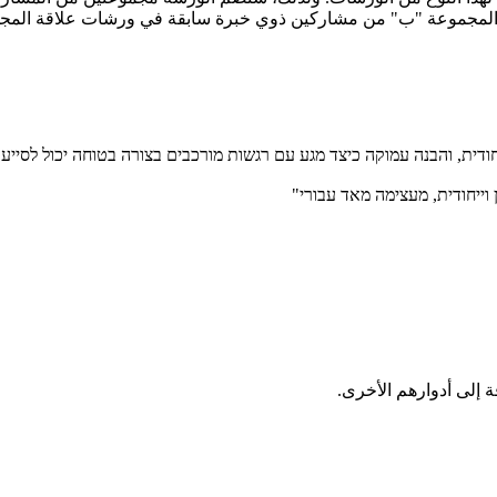
لمجموعة "ب" من مشاركين ذوي خبرة سابقة في ورشات علاقة المجموع
ודית, והבנה עמוקה כיצד מגע עם רגשות מורכבים בצורה בטוחה יכול לסייע 
וייחודית, מעצימה מאד עבורי"
 إلى أدوارهم الأخرى.