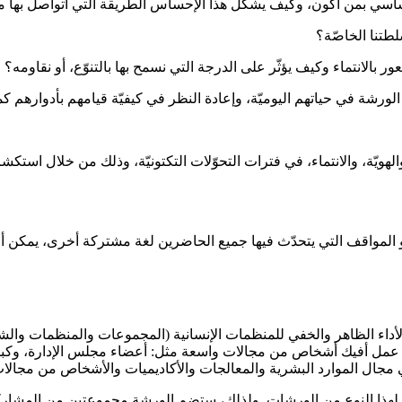
 إحساسي بمن أكون، وكيف يشكّل هذا الإحساس الطريقة التي أتواصل بها م
طتنا الخاصّة؟
ور بالانتماء وكيف يؤثّر على الدرجة التي نسمح بها بالتنوّع، أو نقاومه؟
 الورشة في حياتهم اليوميّة، وإعادة النظر في كيفيّة قيامهم بأدوار
هويّة، والانتماء، في فترات التحوّلات التكتونيّة، وذلك من خلال استكشاف
و المواقف التي يتحدّث فيها جميع الحاضرين لغة مشتركة أخرى، يمكن أن
داء الظاهر والخفي للمنظمات الإنسانية (المجموعات والمنظمات والشر
شة عمل أفيك أشخاص من مجالات واسعة مثل: أعضاء مجلس الإدارة، وكبا
مجال الموارد البشرية والمعالجات والأكاديميات والأشخاص من مجالات 
ذا النوع من الورشات. ولذلك، ستضم الورشة مجموعتين من المشاركي