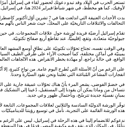
تستعر الحرب في البلاد وقد تبدو دعوتك لحضور لقاء في إسرائيل أمرًا ي
لأوفيك، كما هو مخطّط، في شهر شباط/فبراير 2024 هنا، في إسرائيل.
بدت الأحداث العنيفة التي اندلعت 
التحالفات والائتلافات التاريخيّة على المحكّ، حيث شعر الناس بأنّهم مجبر
تقدّم إسرائيل أرضيّة فريدة لورشة حول علاقات المجموعات. في حين 
جيولوجيّة متعدّدة، وتقع، إقليميًّا، عند تقاطع أربع صفائح تكتونيّة.
وفي الوقت نفسه، تجتاح تحوّلات تكتونيّة على نطاقٍ أوسع المشهد العا
يمينيّة في أماكنٍ مختلفة، كما أصبحت الآراء على طرفَي الطيف السياسيّ
الواقع، في حالة تراجع، أو مهدّدة بخطر الانقراض. هذه الاتّجاهات العال
على الرغم من أنّ الأسئلة التي تُطرح اليوم عامة, من نواحٍ كثيرةٍ، إلا 
انفجارات المشاعر المُباغتة التي تغلبنا ونحن نقود السيّارة وحدنا.
في خضمّ الفوضى، يشعر المرء بأنّ هناك تحوّلات عميقة جارية على المستو
نتساءل من وماذا يمكن أن يقودنا إلى المستقبل، دُعينا إلى التشكيك في 
بمبانٍ نفسيّة جديدة تترسّخ، وباحتمال ظهور وعي جديد.
توفّر الورشة الدوليّة السادسة والثلاثين لعلاقات المجموعات, التابعة
هذه الورشة القائمة على التجربة، نأمل في توسيع رؤيتنا للديناميكيّات 
ندعوكم للانضمام إلينا في هذه الرحلة في إسرائيل، ليس على الرغم من 
نتأمّل في المكان الذي نقف فيه وكيفية المضي قدمًا في هذا المنعطف 