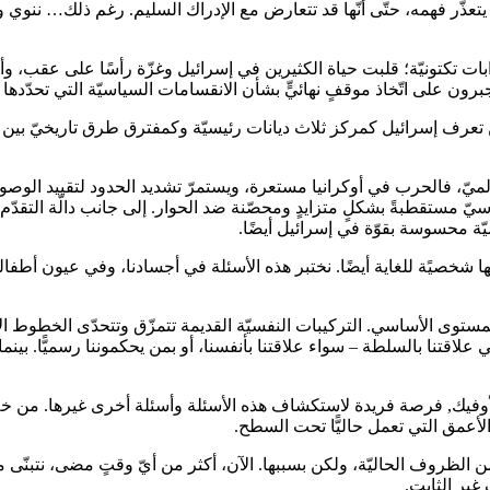
تعذّر فهمه، حتّى أنّها قد تتعارض مع الإدراك السليم. رغم ذلك… ننوي 
هنا في 7 تشرين أوّل/أكتوبر كاضطرابات تكتونيّة؛ قلبت حياة الكثيرين في إسرائيل وغزّ
ون على اتّخاذ موقفٍ نهائيٍّ بشأن الانقسامات السياسيّة التي تحدّدها القض
تعرف إسرائيل كمركز ثلاث ديانات رئيسيّة وكمفترق طرق تاريخيّ بين 
لميّ، فالحرب في أوكرانيا مستعرة، ويستمرّ تشديد الحدود لتقييد الوص
 مستقطبةً بشكلٍ متزايدٍ ومحصّنة ضد الحوار. إلى جانب دالّة التقدّم اله
ميّة محسوسة بقوّة في إسرائيل أيضًا.
أنّها شخصيًة للغاية أيضًا. نختبر هذه الأسئلة في أجسادنا، وفي عيون أطف
ى الأساسي. التركيبات النفسيّة القديمة تتمزّق وتتحدّى الخطوط الافترا
علاقتنا بالسلطة – سواء علاقتنا بأنفسنا، أو بمن يحكموننا رسميًّا. بين
 لأوفيك, فرصة فريدة لاستكشاف هذه الأسئلة وأسئلة أخرى غيرها. من خلال
الأعمق التي تعمل حاليًّا تحت السطح.
الظروف الحاليّة، ولكن بسببها. الآن، أكثر من أيّ وقتٍ مضى، نتبنّى 
غير الثابت.