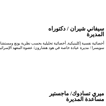
سيفاني شيران / دكتوراه
المديرة
سويسرا / مديرة عيادة خاصة في هود هشارون/ عضوة المعهد الإسرائيلي لعلم النفس اليونغي
ميري تسادوك/ ماجستير
مساعدة المديرة