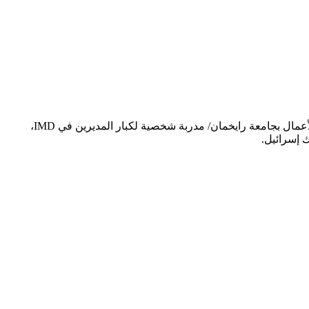
أخصائية نفسية إكلينيكية, أخصائية تحليلية بحسب نظرية يونغ ومستشارة تنظيمية/ رئيسة قسم تطوير القيادة في طاقم كلية أريسون لإدارة الأعمال بجامعة رايخمان/ مدربة شخصية لكبار المديرين في IMD،