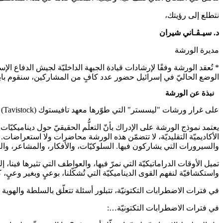
نتطلع إلى رؤيتك،
د. سيـﭭـاني شيران
مديرة الورشة
* تُعقد الورشة وفقًا لإرشادات قيادة الجبهة الداخليّة لجيش الدفاع الإس
الوضع الحاليّ في إسرائيل حضور عدد كافٍ من المشاركين، سنقوم بابتك
نبذة عن الورشة
على غرار ورشات "ليسستر" التي طوّرها معهد تافيستوك (Tavistock) في خمسينيّات القرن العشرين، تُعقد الورشة الدوليّة لعلاقات المجموعات التابعة لأوفيك سنويًّا منذ عام 1987.
يعتمد نموذج الورشة على الإدراك بأنّ التعلُّم الحقيقيّ حول ديناميكيّ
الأكاديميّة التقليديّة، لا تتضمّن هذه الورشة محاضرات ولا استعراضات. ب
والسيرورات التي يشاركون فيها. السلوكيّات، والأفكار، والمشاعر، والتخ
تميل الأوقات الدراماتيكيّة التي نمرّ فيها، والعواطف التي تثيرها فينا، 
واستكشافيّة لنفهم القوى الديناميكيّة التي تُشكّلنا، بوعيٍ وبغير وعيٍ،
في فترات الاضطرابات التكتونيّة، تتبلور أسئلة تتعلّق بالسلطة والهوي
في فترات الاضطرابات التكتونيّة…: