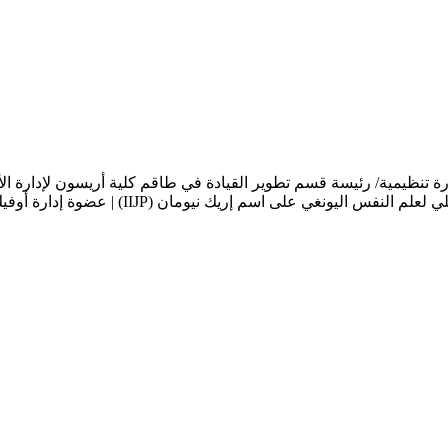
 على اسم إريك نيومان (IIJP) | عضوة إدارة أوفيك إسرائيل.