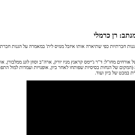
מנתב: רן כרמלי
 היתה ללמוד על הקונספט של הגנות חברתיות כפי שתיארה אותו איזבל מנזיס לית' במאמרה ע
ורחים מחו"ל: ד"ר ג'יימס קראנץ מניו יורק, ארה"ב וסוזן לונג ממלבורן, 
המקום של הנחות בסיסיות שפותחו לאחר ביון, אופנויות ועמדות למול התפ
 במבט של ביון ועוד.