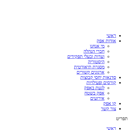
ראשי
אודות אפק
מי אנחנו
חברי הנהלה
ועדות ובעלי תפקידים
היסטוריה
מסגרת תיאורטית
ארגונים קשורים
סדנאות יחסי קבוצות
קורסים ופעילויות
לגעת באפק
אפק בשטח
אירועים
קו אפק
צור קשר
תפריט
ראשי