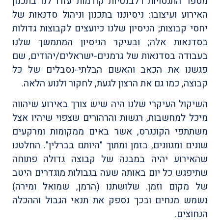
מספר התנסויות רלבנטיות קודמות עזרו לנו בתכנון
האירוע ועיצובו: ניסיוננו בתכנון וניהול סדנאות של
יחסי קבוצות; הניסיון שלנו כיועצים לקבוצות גדולות
בסדנאות אלה; ובעיקר הניסיון המתמשך שלנו
בעבודה בסדנאות של גרמנים-ישראלים/יהודים, שם
פגשנו את הכאב והאשם הבלתי-נסבלים של כל
קבוצה, כמו גם את הרצון לגעת, לחקור ולנוע הלאה.
השיקול העיקרי שלנו היה שיש צורך באירוע שיהווה
מיכל למחשבות, רגשות והרהורים שצפוי שיהיו אצל
משתתפי הקונגרס, אשר באים ממקומות ומרקעים
שונים ומגוונים, בזמן ומתוך "היותם בברלין". החלטנו
שהאירוע יהיה במבנה של קבוצה גדולה פתוחה
שתיפגש כל יום באותה שעה בגבולות מוגדרים היטב
של מקום וזמן. שלושתנו (הרמן, שמואל ומירה)
נשמש מנחים ובכך נספק את תנאי הגבול וההכלה
הנחוצים.