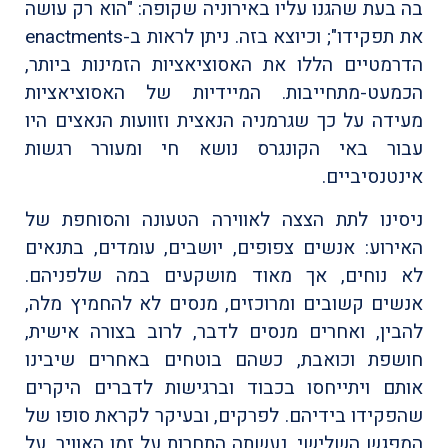
בה בעת שהגנו עליו באירוניה שקופה: "הוא רק עושה
את תפקידו"; וכיוצא בזה. ניתן לראות ב-enactments
הדרמטיים הללו את האסוציאציות הזמינות ביותר,
הכמעט-מתחייבות. המיידיות של האסוציאציות
מעידה על כך שגרמניה הנאצית וזוועות הנאצים היו
עבור באי הקונגרס נושא חי ומעורר רגשות
אינטנסיביים.
ניסינו לתת הצצה לאווירה הטעונה והסוחפת של
האירוע: אנשים צפופים, יושבים, עומדים, בתנאים
לא נוחים, אך מאוד מושקעים במה שלפניהם.
אנשים קשובים ומרוכזים, מנסים לא להחמיץ מלה,
להבין, ואחרים מנסים לדבר, לרוב בצורה אישית,
חושפת וכואבת, כשהם בוטחים באחרים שיבינו
אותם ויתייחסו בכבוד וברגישות לדברים היקרים
שהפקידו בידיהם. לפרקים, ובעיקר לקראת סופו של
המפגש השלישי, נעשתה התחרות על זמן האוויר, על