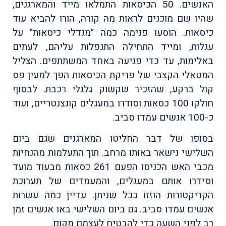
האנשים. 50 הכיסאות התמלאו מייד והמארגנים,
שהיו שם מוכנים לראות מה קורה, הורו להביא עוד
כיסאות. הוסעו פנימה כמה "מגדלי כיסאות" על
עגלות, ומייד התחילה התנפלות עליהם, לעתים
באלימות, עד כדי פגיעה באחד המשתתפים. הצליל
המטאלי הקצבי של פריקת הכיסאות הפך למעין פס
קול ברקע, שהזכיר שקשוק גלגלי רכבת. לבסוף
חולקו 100 כסאות וסודרו במעגלים קונצנטריים, ועוד
כ-100 אנשים עמדו סביב.
בסופו של דבר החליטו המארגנים שגם ביום
השלישי נישאר באותו מרחב. תוך התעלמות מהנחיות
מכבי האש הכניסו הפעם 261 כסאות מבעוד מועד
וסידרו אותם במעגלים, והמעמדים של תערוכת
הקריקטורות הוזזו ככל שניתן. עדיין כמה עשרות
אנשים עמדו סביב. גם ביום השלישי באו אנשים זמן
רב לפני השעה כדי להבטיח לעצמם מקום.