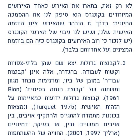
לא רק זאת, בתארו את האירוע כאחד האירועים
המיוחדים בקונגרס הוא סיפק לנו את ההסמכה
החיונית: בדרך זו הובהר שהאירוע אינו היוזמה
האישית שלנו, ושיש לנו גיבוי של מארגני הקונגרס
(יש לזכור כי רוב האירועים בקונגרס כזה הם ביוזמת
המציגים ועל אחריותם בלבד).
לקבוצות גדולות יצא שם שהן בלתי-צפויות
וקשות לעבודה. בהגדרה, אלה אינן 'קבוצות
עבודה' במובן של ביון, ומדגימות מבחר מגוון
ומשתנה של 'קבוצת הנחה בסיסית' (Bion
1961). קבוצות גדולות ידועות כמאיימות על
הזהות האישית (Turquet 1975), ונמצאות
בכוננות מתמדת להתגייס ולהתקיף אויבים, בין
אויבים ממשיים ובין, או בעיקר, דמיוניים
(ארליך 1997, 2001). החוויה של ההשתתפות