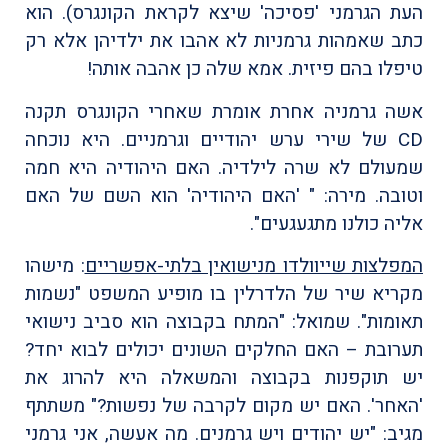
העת הגרמני 'פסיכה' שיצא לקראת הקונגרס). הוא
כתב שאמהות גרמניות לא אהבו את ילדיהן אלא רק
טיפלו בהם פיזית. אמא שלה כן אהבה אותה!
אשה גרמניה אחרת אומרת שאחרי הקונגרס תקנה
CD של שירי ערש יהודיים וגרמניים. היא נוכחה
שמעולם לא שרה לילדיה. האם היהודיה היא חמה
וטובה. מירה: " 'האם היהודיה' הוא השם של האם
אליה כולנו מתגעגעים".
המפלצות שייוולדו מנישואין בלתי-אפשריים
: מישהו
מקריא שיר של הלדרלין בו מופיע המשפט "נשמות
תאומות". שמואל: "המתח בקבוצה הוא סביב נישואי
תערובת – האם החלקים השונים יכולים לבוא יחד?
יש תוקפנות בקבוצה והמשאלה היא להרוג את
'האחר'. האם יש מקום לקרבה של נפשות?" משתתף
מגיב: "יש יהודים ויש גרמנים. מה אעשה, אני גרמני