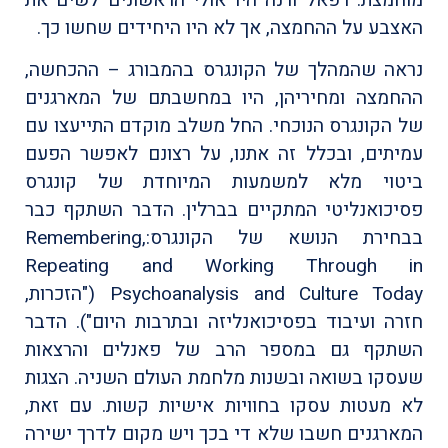
מוחמצת. רפאל ורנה היו אולי הראשונים לשים את
האצבע על ההחמצה, אך לא היו היחידים שחשו כך.
נראה שהמהלך של הקונגרס בהמבורג – ההכחשה,
ההחמצה ומחיריהן, היו במחשבתם של המארגנים
של הקונגרס הנוכחי. החל משלב מוקדם התייעצו עם
עמיתים, ובכלל זה אתנו, על רצונם לאפשר הפעם
ביטוי מלא למשמעות המיוחדת של קונגרס
פסיכואנליטי המתקיים בברלין. הדבר השתקף כבר
בבחירת הנושא של הקונגרס:Remembering,
Repeating and Working Through in
Psychoanalysis and Culture Today ("הזכרות,
חזרה ועיבוד בפסיכואנליזה ובתרבות היום"). הדבר
השתקף גם במספר הרב של פאנלים והרצאות
שעסקו בשואה ובשנות מלחמת העולם השניה. הצגות
לא מעטות עסקו בחוויות אישיות קשות. עם זאת,
המארגנים חשבו שלא די בכך ויש מקום לדרך ישירה