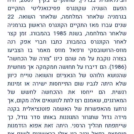
הבינלאומית בברלין, שהתקיים בקיץ 2007, היה
הפעם השניה שקונגרס פסיכואנליטי התקיים
בגרמניה שלאחר המלחמה, שלאחר השואה. 22
שנים עברו מאז התקיים הקונגרס הראשון בגרמניה
שלאחר המלחמה, בשנת 1985 בהמבורג. זמן קצר
לאחר הקונגרס בהמבורג כתבו חברי אפק רנה
מוזס-הרושובסקי ורפאל מוזס מאמר בו הצביעו
בצורה נוקבת על מה שהם כינו "צורה של הכחשה"
(1986). הם דיברו על תחושה חמקמקה אך מוחשית
שהנושא הלוהט של הנאציזם והשואה טוייח כיוון
שלא היתה לגביו שום התייחסות ישירה או זמינות
רגשית. הם ייחסו את ההכחשה לחשש של
המארגנים, שאמנם רצו לתת לנושאים אלה מקום, אך
נרתעו מהאפשרות של האשמה פוטנציאלית בקנה
מידה גדול שתגרור התגוננות באותו סדר גודל, כך
שייתפתח תהליך הרסני. היתה זאת אפוא הזדמנות