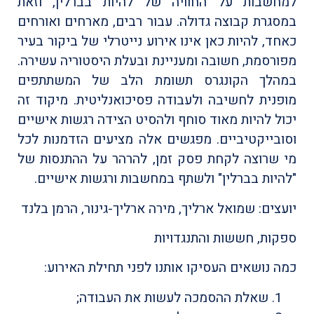
למחשבות על החוויה של להיות בברלין, וזאת
במסגרת קבוצה גדולה. עבור רבים, מארחים ואורחים
כאחד, להיות כאן אינו אירוע נייטרלי של ביקור בעיר
מפורסמת, חשובה ומעניינת ובעלת היסטוריה עשירה.
במהלך הקונגרס תשומת הלב של המשתתפים
מופנית לחשיבה ולעבודה פסיכואנליטית. מיקוד זה
יכול להיות מאוד סוחף ולהסיט הצידה רגשות אישיים
וסובייקטיביים. מפגשים אלה מציעים הזדמנות לכל
מי שרוצה לקחת פסק זמן, להרהר על ההתנסות של
"להיות בברלין" ולשתף במחשבות ורגשות אישיים.
יועצים: שמואל ארליך, מירה ארליך-גינור, הרמן בלנד
ספקות, חששות והתנגדויות
כמה נושאים העסיקו אותנו לפני תחילת האירוע:
שאלת ההסמכה לעשות את העבודה;