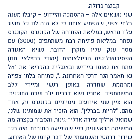
קבוצה גדולה.
שני נושאים אלה – ההסמכה והיידוע – קיבלו מענה
בלתי צפוי, שהפתיע אותנו כי לא היה לנו כל מושג
עליו מראש, במליאת הפתיחה של הקונגרס. הקונגרס
נפתח במליאת פתיחה רבת משתתפים (3000) עם
מסך ענק עליו מוקרן הדובר. נשיא האגודה
הפסיכואנליטית הבינלאומית (יהודי ברזילאי חם)
פתח את נאומו ביידיש ובאנגלית בהקריאו את "אל
נא תאמר הנה דרכי האחרונה…", פתיחה בלתי צפויה
ומהממת שחדרה באופן רגשי ומיידי ללב
המשתתפים. אחריו נשא דברים יו"ר ועדת התוכנית.
הוא ציין שני אירועים ניסיוניים בקונגרס זה, אחד
מהם: "להיות בברלין". הוא הזכיר את שמותינו שלנו,
שמואל ארליך ומירה ארליך-גינור, והסביר בקצרה מה
המשימה הראשונית, כפי שהופיעה החוברת. היה בכך
שידור דרמטי ומשמעותי של דבר קיומו של האירוע.