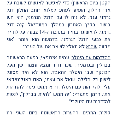
הקטן ביום הראשון) כדי לאפשר לאנשים לשבת על
אדן החלון, הופיע לפתע למלוא רוחב החלון דגל
גרמני ענק. לא נוח לו עם הדגל הגרמני, הוא חש
בושה. בקיץ האחרון במהלך המונדיאל קנה דגל
גרמני, לראשונה בחייו. בתו בת ה-14 צבעה על לחייה
את צבעי הדגל הגרמני. בדמעות הוא אומר: "אני
מקווה
שהיא
לא תאלץ לשאת את עול העבר".
ההזדהות עם היטלר
: עמית אירופאי, בפעם הראשונה
בברלין ובגרמניה, שכר חדר ומצא עצמו ישן מעל
הבונקר שבו היטלר התאבד. הוא לא היה מסוגל
לישון כל הלילה. שאל את עצמו, האם כאנליטיקאי
עליו להזדהות עם היטלר, והוא ממש ניסה להזדהות
אתו. הרמן מתפרץ: "
זה
ממש "להיות בברלין", לנסות
להזדהות עם היטלר!"
קולות המתים
: ההערות הראשונות ביום השני היו