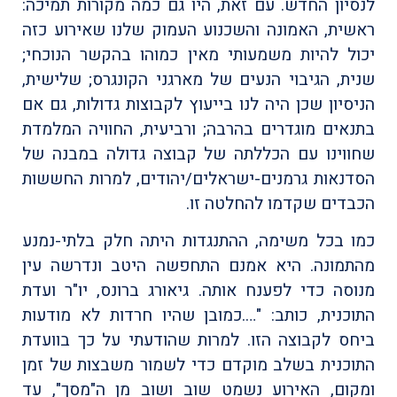
לנסיון החדש. עם זאת, היו גם כמה מקורות תמיכה:
ראשית, האמונה והשכנוע העמוק שלנו שאירוע כזה
יכול להיות משמעותי מאין כמוהו בהקשר הנוכחי;
שנית, הגיבוי הנעים של מארגני הקונגרס; שלישית,
הניסיון שכן היה לנו בייעוץ לקבוצות גדולות, גם אם
בתנאים מוגדרים בהרבה; ורביעית, החוויה המלמדת
שחווינו עם הכללתה של קבוצה גדולה במבנה של
הסדנאות גרמנים-ישראלים/יהודים, למרות החששות
הכבדים שקדמו להחלטה זו.
כמו בכל משימה, ההתנגדות היתה חלק בלתי-נמנע
מהתמונה. היא אמנם התחפשה היטב ונדרשה עין
מנוסה כדי לפענח אותה. גיאורג ברונס, יו"ר ועדת
התוכנית, כותב: "….כמובן שהיו חרדות לא מודעות
ביחס לקבוצה הזו. למרות שהודעתי על כך בוועדת
התוכנית בשלב מוקדם כדי לשמור משבצות של זמן
ומקום, האירוע נשמט שוב ושוב מן ה"מסך", עד