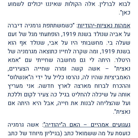
לבוא לברלין. אלה הקולות שאיננו יכולים לשמוע
כאן".
אמהות נאציות-יהודיות
: "כשמשתתפת גרמניה דיברה
על אביה שנולד בשנת 1919, הופתעתי מגל של זעם
שעלה בי. מחשבותי היו על אבי, שנולד אף הוא
בשנת 1919, ומה שקרה לחייו כתוצאה מגרמניה של
היטלר. היתה לי גם מחשבה שחייתי עם "אמא
נאצית" – אשה קשה ומרה שחייה הצעירים,
האמביציות שהיו לה, נהרסו כליל על ידי ה"אנשלוס"
וההכרח לברוח מארצה לארץ חדשה. אני מעריץ
אותה על שיכלה להחליט בגיל כה צעיר לקום וללכת
ועל שהצליחה לבנות את חייה, אבל היא היתה אם
נאצית".
געגועים אמהיים – האם ה"יהודיה"
: אשה גרמניה
כועסת על מה ששמואל כתב (בגיליון מיוחד של כתב