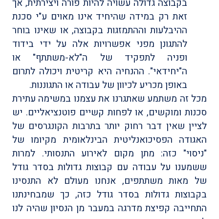
בקבוצה גדולה עשויה להיות פורה ויצירתית, אך
זאת רק במידה שהיחיד אינו מאוים ע"י סכנת
ההיבלעות וההתמזגות בקבוצה, או שאינו בוחר
להתגונן מפני אפשרויות אלה על ידי בידוד
ופניה לתפקיד של ה"לא-משתתף" או
ה"יחידאי". ההנחיה היא קריטית ויכולה לתרום
באופן מכריע לכיוון של עבודה או התגוננות.
מכל זה משתמע שאתגרנו את עצמנו במשימה עתירת
סכנות ומוקשים, או לפחות קשיים פוטנציאליים. יש
לציין שאין דבר רחוק יותר בתרבות הקונגרסים של
האגודה הפסיכואנליטית הבינלאומית מקיומו של
"ניסוי" כזה: מתן מקום לאירוע התנסותי. למרות
ששמענו על עבודה עם קבוצות גדולות בסדר גודל
של מאות משתתפים, אנחנו מעולם לא התנסינו
בקבוצות גדולות בסדר גודל כזה, כך שמבחינתנו
התחייבה קפיצת מדרגה במעבר מן הנסיון שהיה לנו