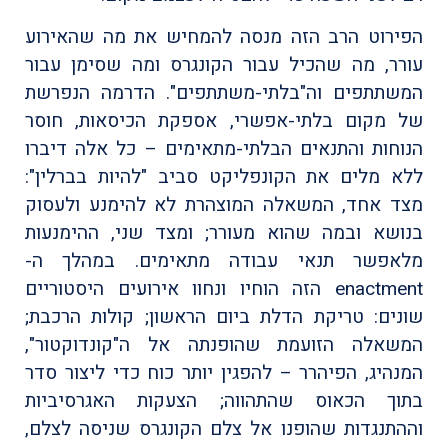
הפירוט הרב הזה מנסה להמחיש את מה שהאירוע
עורר, מה שהכיל עבור הקונגרס ומה שסימן עבור
המשתתפים וה"בלתי-משתתפים". הדרמה הנפרשת
של מקום בלתי-אפשרי, אספקת הכיסאות, חוסר
הנוחות והתנאים הבלתי-מתאימים – כל אלה דיברו
ללא מלים את הקונפליקט סביב "להיות בברלין":
מצד אחד, המשאלה המוצהרת לא להימנע ולעסוק
בנושא ובמה שהוא מעורר; ומצד שני, ההימנעות
מלאפשר תנאי עבודה מתאימים. במהלך ה-
enactment הזה הוחיו ונחוו אירועים היסטוריים
שונים: טריקת הדלת ביום הראשון; קולות הרכבת;
המשאלה הזועמת שהופנתה אל ה"קונדוקטור",
המנהיג, הפיהרר – להפגין יותר כוח כדי ליצור סדר
בתוך הכאוס שהתהווה; הצעקות האגרסיביות
וההתנגדות שהופנו אל צלם הקונגרס שניסה לצלם,